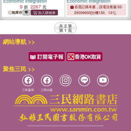
Economic Integration
Economic Integration
9
2267
若需訂購本書，請電洽客服 02-
無庫存
25006600[分機130、131]。
共
2
筆
第
1
頁
網站導航 >>
聚焦三民 >>
三民書局
三民出版