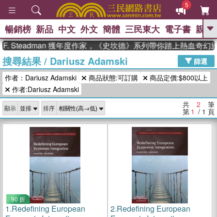
5
暢銷榜
新品
中文
外文
簡體
三民東大
電子書
親子
GO
. Steadman 獲年度作家，《史坎德》系列帶你踏上熱血奇幻旅
搜尋結果
/
Dariusz Adamski
、
熱搜：
東野圭吾
高希均教授回憶錄
篩選
、
、
、
The Odyssey
父親節
花開錦
作者：Dariusz Adamski
商品狀態:可訂購
商品定價:$800以上
、
、
、
繡
暑期推薦
方念華
台灣的
、
作者:Dariusz Adamski
李登輝時代
數學女孩：黎曼猜想
、
、
偉大的迷走神經
如果歷史是一
共
2
筆
、
顯示
排序
群喵
臺灣漫遊錄
第
1
/ 1
頁
90 折
1.
Redefining European
2.
Redefining European