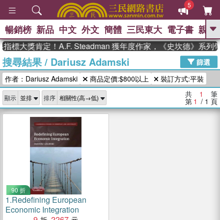
5
暢銷榜
新品
中文
外文
簡體
三民東大
電子書
親子
GO
指標大獎肯定！A.F. Steadman 獲年度作家，《史坎德》系
搜尋結果
/
Dariusz Adamski
、
、
熱搜：
東野圭吾
The Odyssey
篩選
、
、
父親節
如果歷史是一群喵
暑期
作者：Dariusz Adamski
商品定價:$800以上
裝訂方式:平裝
、
、
推薦
國際布克獎 臺灣漫遊錄
方
、
、
念華
台灣的李登輝時代
數學女
共
1
筆
顯示
排序
、
孩：黎曼猜想
偉大的迷走神經
第
1
/ 1
頁
90 折
1.
Redefining European
Economic Integration
9
2267