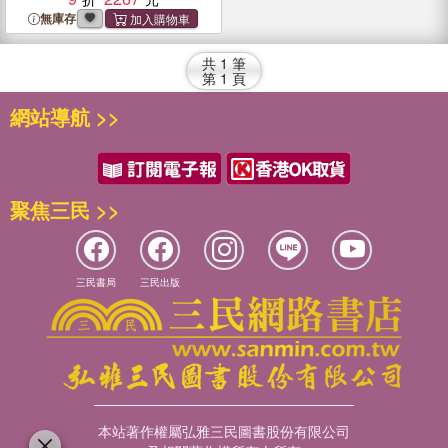
無庫存
共
1
筆
第
1
頁
網站導航 >>
聚焦三民 >>
三民書局
三民出版
本站著作權屬弘雅三民圖書股份有限公司