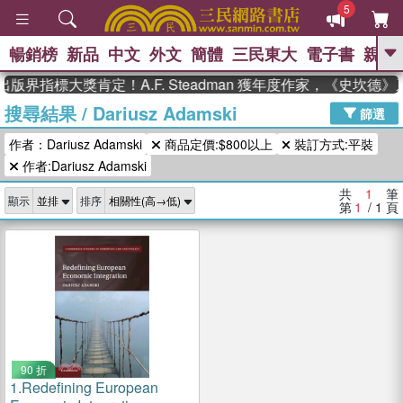
5
暢銷榜
新品
中文
外文
簡體
三民東大
電子書
親子
GO
版界指標大獎肯定！A.F. Steadman 獲年度作家，《史坎德
搜尋結果
/
Dariusz Adamski
、
、
熱搜：
東野圭吾
The Odyssey
篩選
、
、
父親節
如果歷史是一群喵
暑期
作者：Dariusz Adamski
商品定價:$800以上
裝訂方式:平裝
、
、
推薦
國際布克獎 臺灣漫遊錄
方
、
、
作者:Dariusz Adamski
念華
台灣的李登輝時代
數學女
、
孩：黎曼猜想
偉大的迷走神經
共
1
筆
顯示
排序
第
1
/ 1
頁
90 折
1.
Redefining European