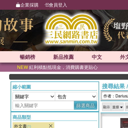
企業採購
會員登入
暢銷榜
新品
推薦
中文
外
NEW
紅利積點抵現金，消費購書更貼心
英
搜尋結果
縮小範圍
作者：Dariusz
篩選商品
顯示
商品類型
外文書
(1)