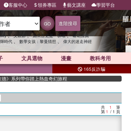
客服中心
領券專區
藝文講座
學習平台
進階搜尋
GO
、
、
、
sey
父親節
如果歷史是一群喵
暑期推薦
、
、
輝時代
數學女孩：黎曼猜想
偉大的迷走神經
子
文具選物
漫畫
教科考用
165反詐騙
史坎德》系列帶你踏上熱血奇幻旅程
共
1
筆
第
1
/ 1
頁