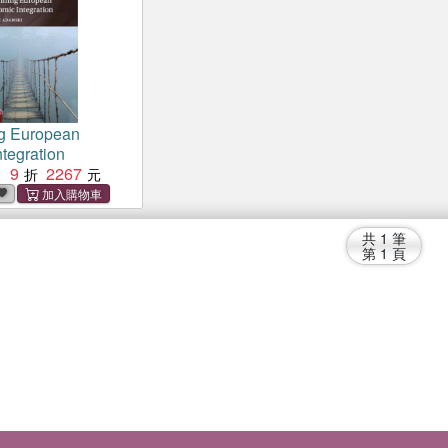
g European
tegration
9
2267
：
共
1
筆
第
1
頁