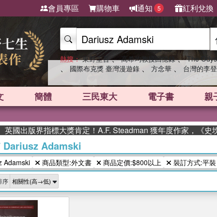
會員專區
購物車
通知
紅利兌換
5
、
、
熱搜：
東野圭吾
高希均教授回憶錄
The Odys
、
、
、
國際布克獎 臺灣漫遊錄
方念華
台灣的李登
文
簡體
三民東大
電子書
親
國出版界指標大獎肯定！A.F. Steadman 獲年度作家，《
/
Dariusz Adamski
 Adamski
商品類型:外文書
商品定價:$800以上
裝訂方式:平裝
排序