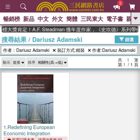
5
暢銷榜
新品
中文
外文
簡體
三民東大
電子書
親子
GO
標大獎肯定！A.F. Steadman 獲年度作家，《史坎德》系列
搜尋結果
/
Dariusz Adamski
、
熱搜：
東野圭吾
高希均教授回憶錄
篩選
、
、
、
The Odyssey
父親節
如果歷
作者：Dariusz Adamski
裝訂方式:精裝
作者:Dariusz Adamski
、
、
史是一群喵
暑期推薦
國際布克
、
、
獎 臺灣漫遊錄
方念華
台灣的李
共
1
筆
顯示
排序
、
、
登輝時代
數學女孩：黎曼猜想
第
1
/ 1
頁
偉大的迷走神經
1.
Redefining European
Economic Integration
若需訂購本書，請電洽客服 02-