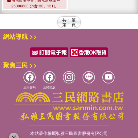
25006600[分機130、131]。
共
1
筆
第
1
頁
網站導航 >>
聚焦三民 >>
三民書局
三民出版
本站著作權屬弘雅三民圖書股份有限公司