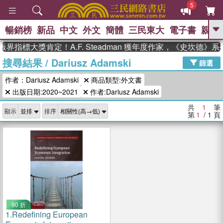
5
暢銷榜
新品
中文
外文
簡體
三民東大
電子書
親子
GO
界指標大獎肯定！A.F. Steadman 獲年度作家，《史坎德》
搜尋結果
/
Dariusz Adamski
、
熱搜：
東野圭吾
高希均教授回憶錄
篩選
、
、
、
The Odyssey
父親節
如果歷
作者：Dariusz Adamski
商品類型:外文書
、
、
史是一群喵
暑期推薦
國際布克
、
、
出版日期:2020~2021
作者:Dariusz Adamski
獎 臺灣漫遊錄
方念華
台灣的李
、
、
登輝時代
數學女孩：黎曼猜想
共
1
筆
顯示
排序
偉大的迷走神經
第
1
/ 1
頁
90 折
1.
Redefining European