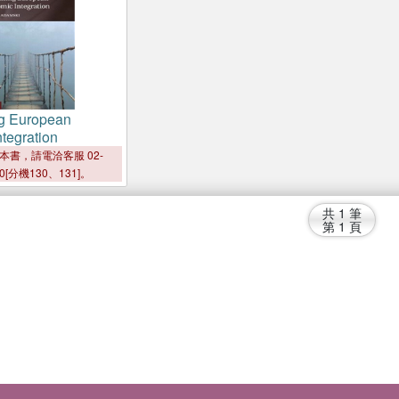
g European
tegration
本書，請電洽客服 02-
00[分機130、131]。
共
1
筆
第
1
頁