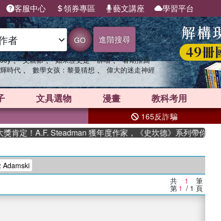
客服中心
領券專區
藝文講座
學習平台
進階搜尋
GO
、
、
、
sey
父親節
如果歷史是一群喵
暑期推薦
、
、
輝時代
數學女孩：黎曼猜想
偉大的迷走神經
子
文具選物
漫畫
教科考用
165反詐騙
定！A.F. Steadman 獲年度作家，《史坎德》系列帶你踏上
 Adamski
共
1
筆
第
1
/ 1
頁