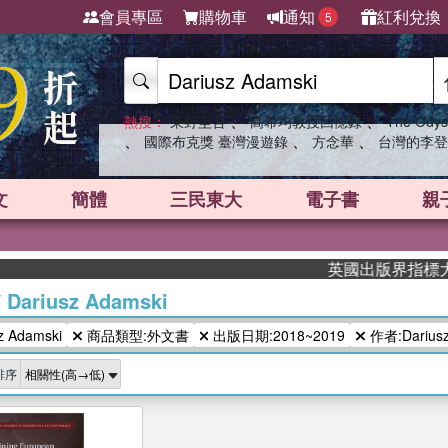
會員專區
購物車
通知
紅利兌換
5
、
、
熱搜：
東野圭吾
高希均教授回憶錄
The Odys
、
、
、
國際布克獎 臺灣漫遊錄
方念華
台灣的李登
文
簡體
三民東大
電子書
親
英國出版界指標大獎肯
/
Dariusz Adamski
 Adamski
商品類型:外文書
出版日期:2018~2019
作者:Dariusz
排序