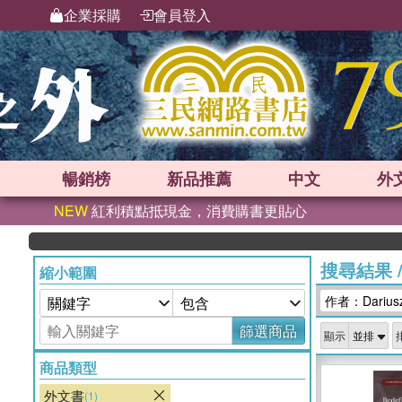
企業採購
會員登入
暢銷榜
新品
推薦
中文
外
NEW
紅利積點抵現金，消費購書更貼心
搜尋結果
縮小範圍
作者：Dariusz
篩選商品
顯示
商品類型
外文書
(1)