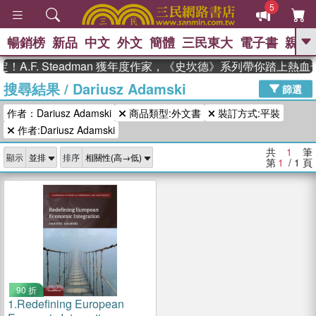
5
暢銷榜
新品
中文
外文
簡體
三民東大
電子書
親子
GO
A.F. Steadman 獲年度作家，《史坎德》系列帶你踏上熱血
搜尋結果
/
Dariusz Adamski
、
熱搜：
東野圭吾
高希均教授回憶錄
篩選
、
、
、
The Odyssey
父親節
如果歷
作者：Dariusz Adamski
商品類型:外文書
裝訂方式:平裝
、
、
史是一群喵
暑期推薦
國際布克
、
、
作者:Dariusz Adamski
獎 臺灣漫遊錄
方念華
台灣的李
、
、
登輝時代
數學女孩：黎曼猜想
共
1
筆
顯示
排序
偉大的迷走神經
第
1
/ 1
頁
90 折
1.
Redefining European