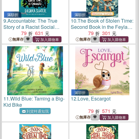
滿額折
滿額折
9.
Accountable: The True
10.
The Book of Stolen Time:
Story of a Racist Social
Second Book in the Feylawn
Media Account and the
79
631
Chronicles
79
301
Teenagers Whose Lives It
無庫存
無庫存
Changed
滿額折
11.
Wild Blue: Taming a Big-
12.
Love, Escargot
Kid Bike
79
571
到貨時通知我
無庫存