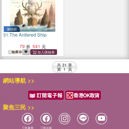
滿額折
31.
The Antlered Ship
79
541
無庫存
共
31
筆
第
1
頁
網站導航 >>
聚焦三民 >>
三民書局
三民出版