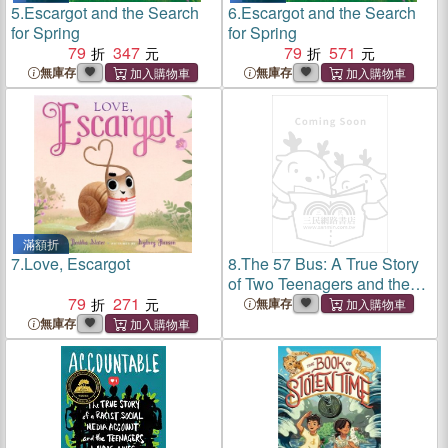
5.
Escargot and the Search
6.
Escargot and the Search
for Spring
for Spring
79
347
79
571
無庫存
無庫存
滿額折
7.
Love, Escargot
8.
The 57 Bus: A True Story
of Two Teenagers and the
79
271
Crime That Changed Their
無庫存
Lives
無庫存