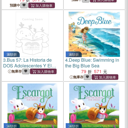
預購中
滿額折
滿額折
3.
Bus 57: La Historia de
4.
Deep Blue: Swimming in
DOS Adolescentes Y El
the Big Blue Sea
Crimen Que Cambió Sus
79
571
無庫存
Vidas / The 57 Bus: A True
無庫存
Story of Two Teenagers and
the Crime That Changed
Their
滿額折
滿額折