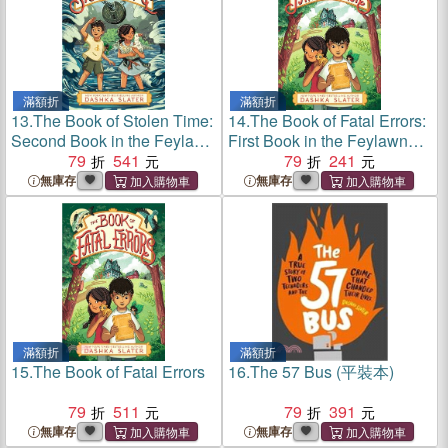
滿額折
滿額折
13.
The Book of Stolen Time:
14.
The Book of Fatal Errors:
Second Book in the Feylawn
First Book in the Feylawn
Chronicles
79
541
Chronicles
79
241
無庫存
無庫存
滿額折
滿額折
15.
The Book of Fatal Errors
16.
The 57 Bus (平裝本)
79
511
79
391
無庫存
無庫存