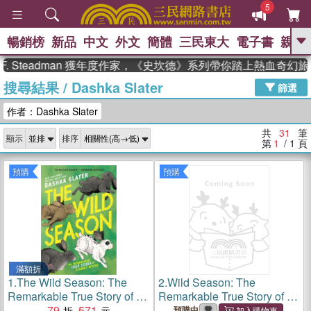
5
暢銷榜
新品
中文
外文
簡體
三民東大
電子書
親子
GO
teadman 獲年度作家，《史坎德》系列帶你踏上熱血奇幻旅程
搜尋結果
/
Dashka Slater
、
熱搜：
東野圭吾
高希均教授回憶錄
篩選
、
、
、
The Odyssey
父親節
如果歷
作者：Dashka Slater
、
、
史是一群喵
暑期推薦
國際布克
、
、
獎 臺灣漫遊錄
方念華
台灣的李
共
31
筆
顯示
排序
、
、
登輝時代
數學女孩：黎曼猜想
第
1
/ 1
頁
偉大的迷走神經
預購
預購
滿額折
1.
The Wild Season: The
2.
Wild Season: The
Remarkable True Story of a
Remarkable True Story of a
Rabbit Rescue
79
571
Rabbit Rescue
預購中