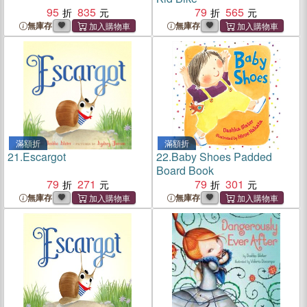
95
835
79
565
無庫存
無庫存
滿額折
滿額折
21.
Escargot
22.
Baby Shoes Padded
Board Book
79
271
79
301
無庫存
無庫存