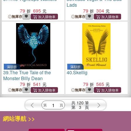
Lads
79
695
79
304
無庫存
無庫存
滿額折
滿額折
39.
The True Tale of the
40.
Skellig
Monster Billy Dean
79
541
79
565
無庫存
無庫存
共
120
筆
第
3
頁
網站導航 >>