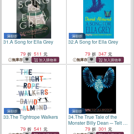
滿額折
滿額折
31.
A Song for Ella Grey
32.
A Song for Ella Grey
79
511
79
347
無庫存
無庫存
滿額折
滿額折
33.
The Tightrope Walkers
34.
The True Tale of the
Monster Billy Dean ─ Telt by
79
541
Hisself
79
301