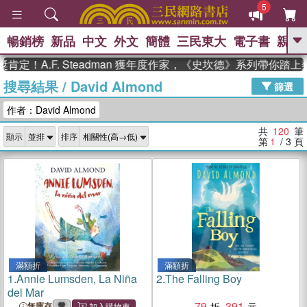
5
暢銷榜
新品
中文
外文
簡體
三民東大
電子書
親子
GO
.F. Steadman 獲年度作家，《史坎德》系列帶你踏上熱血奇
搜尋結果
/
David Almond
、
熱搜：
東野圭吾
高希均教授回憶錄
篩選
、
、
、
The Odyssey
父親節
如果歷
作者：David Almond
、
、
史是一群喵
暑期推薦
國際布克
、
、
獎 臺灣漫遊錄
方念華
台灣的李
共
120
筆
顯示
排序
、
、
登輝時代
數學女孩：黎曼猜想
第
1
/ 3
頁
偉大的迷走神經
滿額折
滿額折
1.
Annie Lumsden, La Niña
2.
The Falling Boy
del Mar
79
391
無庫存