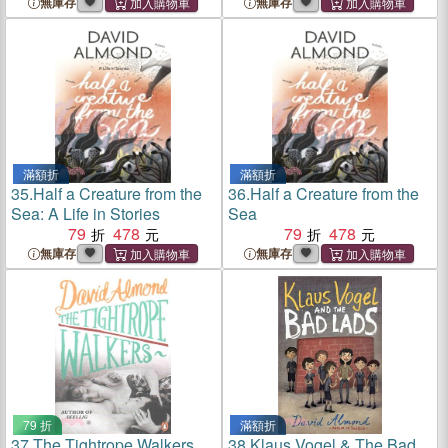
無庫存
無庫存
滿額折
滿額折
35.
Half a Creature from the
36.
Half a Creature from the
Sea: A Life in Stories
Sea
79
478
79
478
無庫存
無庫存
79 折
滿額折
37.
The Tightrope Walkers
38.
Klaus Vogel & The Bad