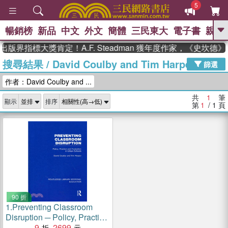
5
暢銷榜
新品
中文
外文
簡體
三民東大
電子書
親子
GO
出版界指標大獎肯定！A.F. Steadman 獲年度作家，《史坎
搜尋結果
/
David Coulby and Tim Harper
、
熱搜：
東野圭吾
高希均教授回憶錄
篩選
、
、
、
The Odyssey
父親節
如果歷
作者：David Coulby and ...
、
、
史是一群喵
暑期推薦
國際布克
、
、
獎 臺灣漫遊錄
方念華
台灣的李
共
1
筆
顯示
排序
、
、
登輝時代
數學女孩：黎曼猜想
第
1
/ 1
頁
偉大的迷走神經
90 折
1.
Preventing Classroom
Disruption ─ Policy, Practice
and Evaluation in Urban
9
2699