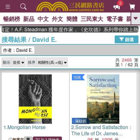
5
暢銷榜
新品
中文
外文
簡體
三民東大
電子書
親子
GO
.F. Steadman 獲年度作家，《史坎德》系列帶你踏上熱血奇
搜尋結果
/
David E.
、
、
熱搜：
東野圭吾
The Odyssey
篩選
、
、
父親節
如果歷史是一群喵
暑期
作者：David E.
、
、
推薦
國際布克獎 臺灣漫遊錄
方
、
、
念華
台灣的李登輝時代
數學女
共
2466
筆
顯示
排序
、
孩：黎曼猜想
偉大的迷走神經
第
1
/ 62
頁
預購
滿額折
1.
Mongolian Horse
2.
Sorrow and Satisfaction：
The Life of Dr. James
Dudley Gray
95
1995
無庫存