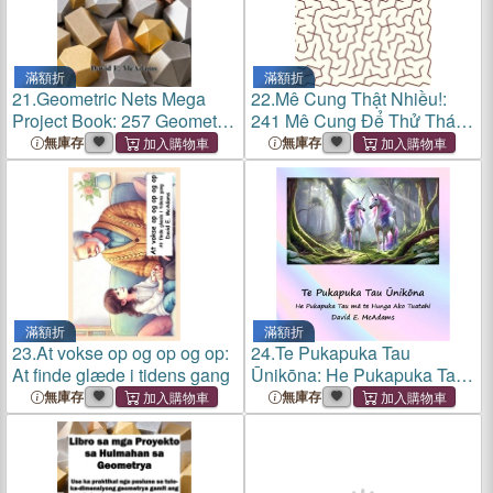
滿額折
滿額折
21.
Geometric Nets Mega
22.
Mê Cung Thật Nhiều!:
Project Book: 257 Geometric
241 Mê Cung Để Thử Thách
Nets to Copy, Cut Out, Fold,
Trí Não, Từ Dễ Đến Cực
無庫存
無庫存
and Assemble
Khó
滿額折
滿額折
23.
At vokse op og op og op:
24.
Te Pukapuka Tau
At finde glæde i tidens gang
Ūnikōna: He Pukapuka Tau
mā te Hunga Ako Tuatahi
無庫存
無庫存