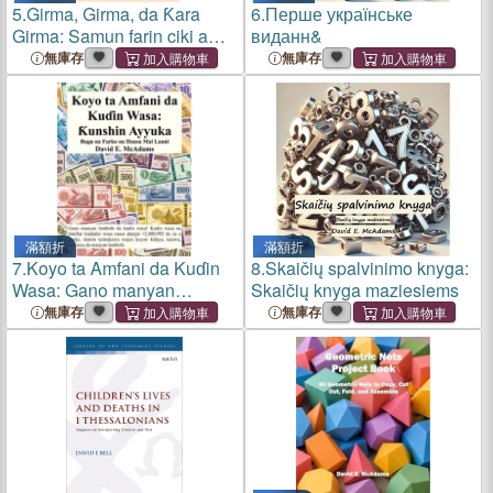
5.
Girma, Girma, da Ƙara
6.
Перше українське
Girma: Samun farin ciki a
виданн&
tafiyar lokaci
無庫存
無庫存
滿額折
滿額折
7.
Koyo ta Amfani da Kuɗin
8.
Skaičių spalvinimo knyga:
Wasa: Gano manyan
Skaičių knyga maziesiems
lambobi da kuɗin wasa!
無庫存
無庫存
Kuɗin wasa na jimillar
kuɗaɗen wasa masu darajar
¤2,800,992