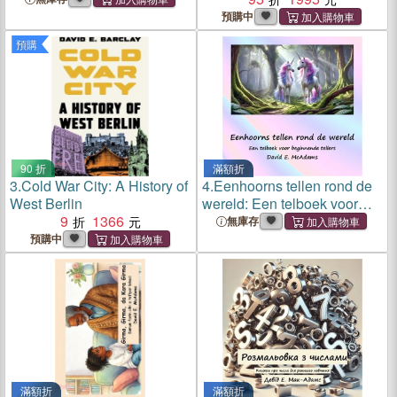
預購中
預購
90 折
滿額折
3.
Cold War City: A History of
4.
Eenhoorns tellen rond de
West Berlin
wereld: Een telboek voor
9
1366
beginnende tellers
無庫存
預購中
滿額折
滿額折