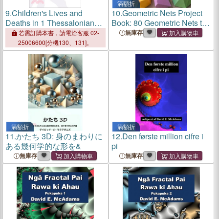
滿額折
9.
Children's Lives and
10.
Geometric Nets Project
Deaths in 1 Thessalonians:
Book: 80 Geometric Nets to
Impacts on Interpreting
Copy, Cut Out, Fold, and
無庫存
若需訂購本書，請電洽客服 02-
Context and Text
Assemble
25006600[分機130、131]。
滿額折
滿額折
11.
かたち 3D: 身のまわりに
12.
Den første million cifre i
ある幾何学的な形を&
pi
無庫存
無庫存