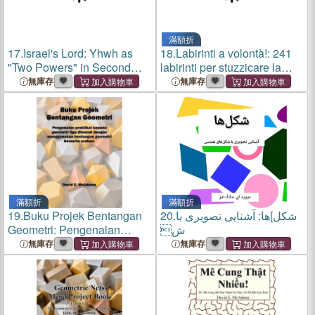
滿額折
17.
Israel's Lord: Yhwh as
18.
Labirinti a volontà!: 241
"Two Powers" in Second
labirinti per stuzzicare la
Temple Literature
mente, dai facili agli estremi
無庫存
無庫存
滿額折
滿額折
19.
Buku Projek Bentangan
20.
شکل]ها: آشنایی تصویری با
Geometri: Pengenalan
ش
praktikal kepada geometri
無庫存
無庫存
tiga dimensi dengan
menggunakan bentangan
geometri berserta arahan