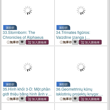
滿額折
滿額折
33.
Stormborn: The
34.
Trimates figūros:
Chronicles of Alphaeus
Vaizdine įzanga į
geometrines figūras
無庫存
無庫存
pasaulyje
滿額折
滿額折
35.
Hình khối 3-D: Một phần
36.
Geometrinių kūnų
giới thiệu bằng hình ảnh về
isklotinių projektų knyga:
các hình hình học trong thế
Praktinis įvadas į trimatę
無庫存
無庫存
giới
geometriją naudojant
geometrini