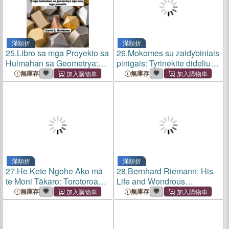
滿額折
滿額折
25.
Libro sa mga Proyekto sa
26.
Mokomes su zaidybiniais
Hulmahan sa Geometrya:
pinigais: Tyrinekite didelius
Usa ka praktikal nga
skaičius su zaidybiniais
無庫存
無庫存
pasiuna sa tulo-ka-
pinigais! 2 800 992 JAV
dimensiyong geometrya
doleriai zaidybiniais
gamit ang mga hulmahan sa
pinigais, kuriuos ga
geometrya nga
滿額折
滿額折
27.
He Kete Ngohe Ako mā
28.
Bernhard Riemann: His
te Moni Tākaro: Torotoroa
Life and Wondrous
ngā tau nui mā te moni
Mathematical Legacy
無庫存
無庫存
tākaro! He $2,800,992 o te
moni tākaro hei tapahi,