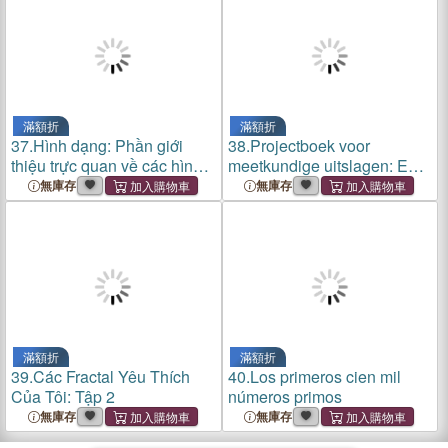
滿額折
滿額折
37.
Hình dạng: Phần giới
38.
Projectboek voor
thiệu trực quan về các hình
meetkundige uitslagen: Een
dạng hình học
praktische inleiding in
無庫存
無庫存
driedimensionale
meetkunde met behulp van
meetkundige uitslagen met
instructies
滿額折
滿額折
39.
Các Fractal Yêu Thích
40.
Los primeros cien mil
Của Tôi: Tập 2
números primos
無庫存
無庫存