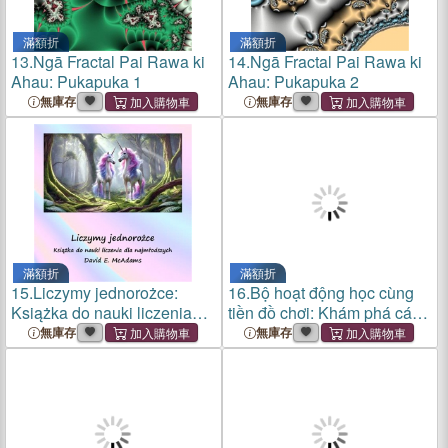
滿額折
滿額折
13.
Ngā Fractal Pai Rawa ki
14.
Ngā Fractal Pai Rawa ki
Ahau: Pukapuka 1
Ahau: Pukapuka 2
無庫存
無庫存
滿額折
滿額折
15.
Liczymy jednorożce:
16.
Bộ hoạt động học cùng
Książka do nauki liczenia
tiền đồ chơi: Khám phá các
dla najmlodszych
số lớn cùng tiền đồ c
無庫存
無庫存