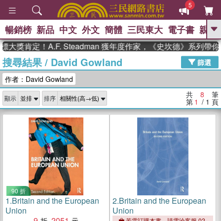
5
暢銷榜
新品
中文
外文
簡體
三民東大
電子書
親子
GO
獎肯定！A.F. Steadman 獲年度作家，《史坎德》系列帶
搜尋結果
/
David Gowland
、
熱搜：
東野圭吾
高希均教授回憶錄
篩選
、
、
、
The Odyssey
父親節
如果歷
作者：David Gowland
、
、
史是一群喵
暑期推薦
國際布克
、
、
獎 臺灣漫遊錄
方念華
台灣的李
共
8
筆
顯示
排序
、
、
登輝時代
數學女孩：黎曼猜想
第
1
/ 1
頁
偉大的迷走神經
90 折
1.
Britain and the European
2.
Britain and the European
Union
Union
9
2051
若需訂購本書，請電洽客服 02-