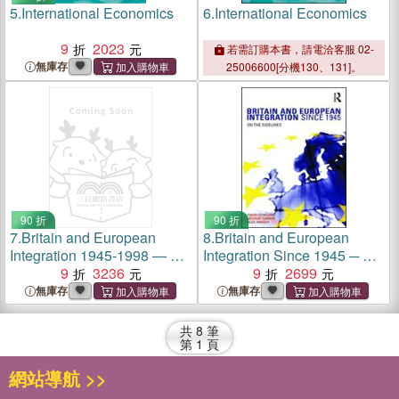
5.
International Economics
6.
International Economics
9
2023
若需訂購本書，請電洽客服 02-
無庫存
25006600[分機130、131]。
90 折
90 折
7.
Britain and European
8.
Britain and European
Integration 1945-1998 ― A
Integration Since 1945 ─ On
Documentary History
9
3236
the Sidelines
9
2699
無庫存
無庫存
共
8
筆
第
1
頁
網站導航 >>