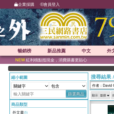
企業採購
會員登入
暢銷榜
新品
推薦
中文
外
NEW
紅利積點抵現金，消費購書更貼心
搜尋結果
縮小範圍
作者：David G
篩選商品
顯示
商品類型
外文書
(5)