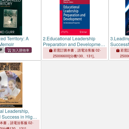
d Territory: A
2.
Educational Leadership
3.
Leadin
Memoir
Preparation and Development:
Successf
An International Perspective
the Field
若需訂購本書，請電洽客服 02-
若需訂
25006600[分機130、131]。
2500
al Leadership,
d Success in High-
ls
本書，請電洽客服 02-
00[分機130、131]。