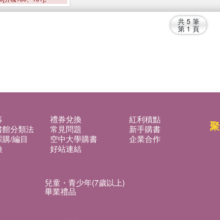
共
5
筆
第
1
頁
募
禮券兌換
紅利積點
聚
書館分類法
常見問題
新手購書
購/編目
空中大學購書
企業合作
換
好站連結
兒童・青少年(7歲以上)
畢業禮品