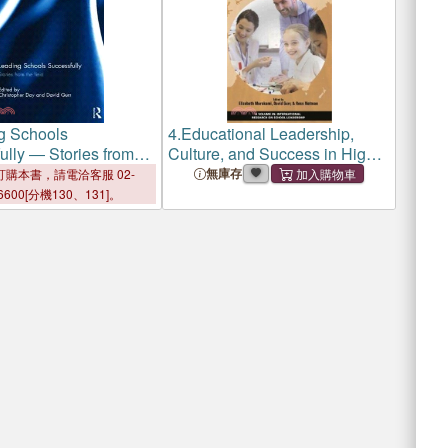
g Schools
4.
Educational Leadership,
ully ― Stories from
Culture, and Success in High-
need Schools
無庫存
購本書，請電洽客服 02-
6600[分機130、131]。