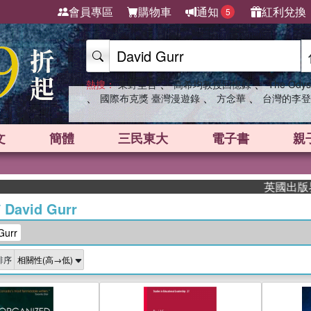
會員專區
購物車
通知
紅利兌換
5
、
、
熱搜：
東野圭吾
高希均教授回憶錄
The Odys
、
、
、
國際布克獎 臺灣漫遊錄
方念華
台灣的李登
文
簡體
三民東大
電子書
親
英國出版界指標
/
David Gurr
urr
排序