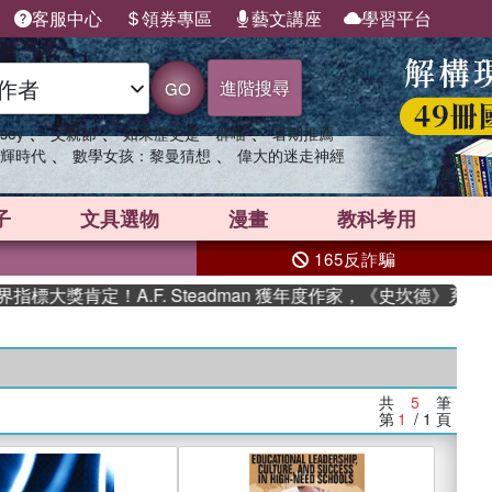
客服中心
領券專區
藝文講座
學習平台
進階搜尋
GO
、
、
、
sey
父親節
如果歷史是一群喵
暑期推薦
、
、
輝時代
數學女孩：黎曼猜想
偉大的迷走神經
子
文具選物
漫畫
教科考用
165反詐騙
大獎肯定！A.F. Steadman 獲年度作家，《史坎德》系列
共
5
筆
第
1
/ 1
頁