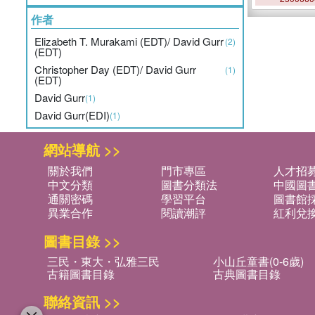
作者
Elizabeth T. Murakami (EDT)/ David Gurr
(2)
(EDT)
Christopher Day (EDT)/ David Gurr
(1)
(EDT)
David Gurr
(1)
David Gurr(EDI)
(1)
網站導航 >>
關於我們
門市專區
人才招
中文分類
圖書分類法
中國圖
通關密碼
學習平台
圖書館採
異業合作
閱讀潮評
紅利兌
圖書目錄 >>
三民・東大・弘雅三民
小山丘童書(0-6歲)
古籍圖書目錄
古典圖書目錄
聯絡資訊 >>