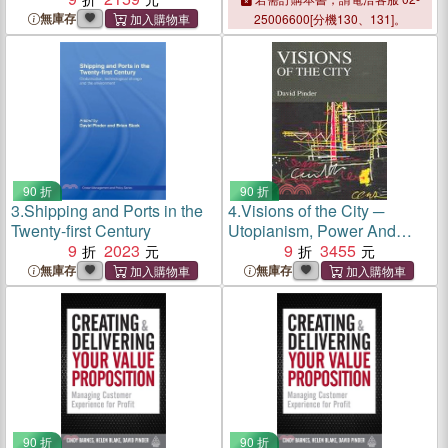
無庫存
25006600[分機130、131]。
90 折
90 折
3.
Shipping and Ports in the
4.
Visions of the City ─
Twenty-first Century
Utopianism, Power And
9
2023
Politics in Twentieth-Century
9
3455
Urbanism
無庫存
無庫存
90 折
90 折