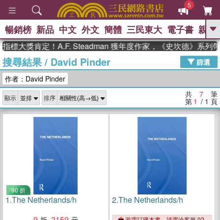
5
暢銷榜
新品
中文
外文
簡體
三民東大
電子書
親子
GO
標大獎肯定！A.F. Steadman 獲年度作家，《史坎德》系列
搜尋結果
/
David Pinder
、
熱搜：
東野圭吾
高希均教授回憶錄
篩選
、
、
、
The Odyssey
父親節
如果歷
作者：David Pinder
、
、
史是一群喵
暑期推薦
國際布克
、
、
獎 臺灣漫遊錄
方念華
台灣的李
共
7
筆
顯示
排序
、
、
登輝時代
數學女孩：黎曼猜想
第
1
/ 1
頁
偉大的迷走神經
90 折
1.
The Netherlands/h
2.
The Netherlands/h
9
2159
若需訂購本書，請電洽客服 02-