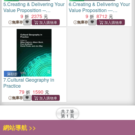
5.
Creating & Delivering Your
6.
Creating & Delivering Your
Value Proposition ─
Value Proposition ―
Managing Customer
9
2375
Managing customer
9
8712
Experience for Profit
experience for profit
無庫存
無庫存
滿額折
7.
Cultural Geography in
Practice
79
1590
無庫存
共
7
筆
第
1
頁
網站導航 >>