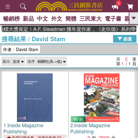
5
暢銷榜
新品
中文
外文
簡體
三民東大
電子書
親子
GO
標大獎肯定！A.F. Steadman 獲年度作家，《史坎德》系列
搜尋結果
/
David Stam
、
熱搜：
東野圭吾
高希均教授回憶錄
篩選
、
、
、
The Odyssey
父親節
如果歷
作者：David Stam
、
、
史是一群喵
暑期推薦
國際布克
、
、
獎 臺灣漫遊錄
方念華
台灣的李
共
2
筆
顯示
排序
、
、
登輝時代
數學女孩：黎曼猜想
第
1
/ 1
頁
偉大的迷走神經
90 折
1.
Inside Magazine
2.
Inside Magazine
Publishing
Publishing
9
2699
若需訂購本書，請電洽客服 02-