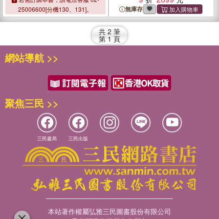
無庫存
25006600[分機130、131]。
共
2
筆
第
1
頁
網站導航 >>
聚焦三民 >>
三民書局
三民出版
本站著作權屬弘雅三民圖書股份有限公司