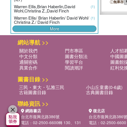
無庫存
Warren Ellis,Brian Haberlin,David
(1)
Wohl,Christina Z.,David Finch
Warren Ellis/ Brian Haberlin/ David Wohl/
(1)
Christina Z./ David Finch
More
網站導航 >>
關於我們
門市專區
人才招
中文分類
圖書分類法
中國圖
通關密碼
學習平台
圖書館採
異業合作
閱讀潮評
紅利兌
圖書目錄 >>
三民・東大・弘雅三民
小山丘童書(0-6歲)
古籍圖書目錄
古典圖書目錄
聯絡資訊 >>
網路書店
復北店
台北市復興北路386號
台北市復興北路386
電話：02-2500-6600轉 130、131
電話：02-2500-6600