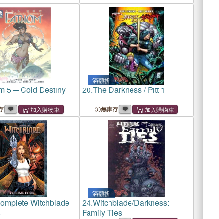
滿額折
m 5 ─ Cold Destiny
20.
The Darkness / Pitt 1
存
無庫存
滿額折
omplete Witchblade
24.
Witchblade/Darkness:
4
Family Ties