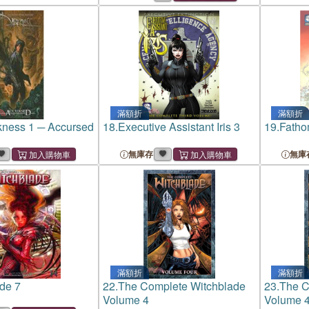
滿額折
滿額折
kness 1 ─ Accursed
18.
Executive Assistant Iris 3
19.
Fatho
無庫存
無庫
滿額折
滿額折
de 7
22.
The Complete Witchblade
23.
The C
Volume 4
Volume 