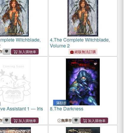
mplete Witchblade,
4.
The Complete Witchblade,
2
Volume 2
存
絕版無法訂購
滿額折
ve Assistant 1 ― Iris
8.
The Darkness
存
無庫存