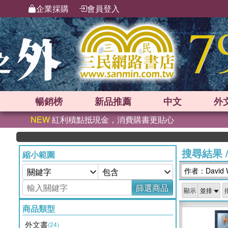
企業採購
會員登入
暢銷榜
新品
推薦
中文
外
NEW
紅利積點抵現金，消費購書更貼心
搜尋結果
縮小範圍
作者：David 
篩選商品
顯示
商品類型
外文書
(24)