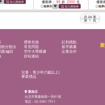
95
2350
優惠價：
優惠
無庫存
無庫
共
24
筆
第
1
頁
募
禮券兌換
紅利積點
聚
書館分類法
常見問題
新手購書
購/編目
空中大學購書
企業合作
換
好站連結
兒童・青少年(7歲以上)
畢業禮品
重南店
號
台北市重慶南路一段61號
電話：02-2361-7511