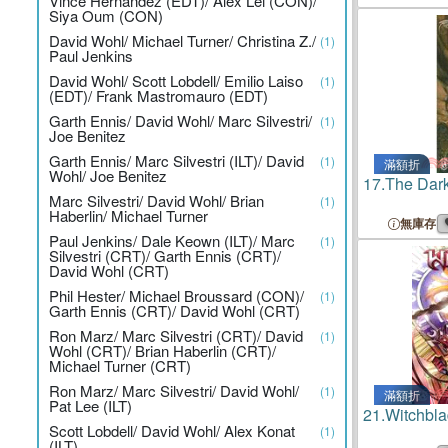
Vince Hernandez (EDT)/ Alex Lei (CON)/
Siya Oum (CON)
David Wohl/ Michael Turner/ Christina Z./
(1)
Paul Jenkins
David Wohl/ Scott Lobdell/ Emilio Laiso
(1)
(EDT)/ Frank Mastromauro (EDT)
Garth Ennis/ David Wohl/ Marc Silvestri/
(1)
Joe Benitez
Garth Ennis/ Marc Silvestri (ILT)/ David
(1)
滿額折
Wohl/ Joe Benitez
17.
The Dar
Marc Silvestri/ David Wohl/ Brian
(1)
Haberlin/ Michael Turner
無庫存
Paul Jenkins/ Dale Keown (ILT)/ Marc
(1)
Silvestri (CRT)/ Garth Ennis (CRT)/
David Wohl (CRT)
Phil Hester/ Michael Broussard (CON)/
(1)
Garth Ennis (CRT)/ David Wohl (CRT)
Ron Marz/ Marc Silvestri (CRT)/ David
(1)
Wohl (CRT)/ Brian Haberlin (CRT)/
Michael Turner (CRT)
Ron Marz/ Marc Silvestri/ David Wohl/
(1)
滿額折
Pat Lee (ILT)
21.
Witchbla
Scott Lobdell/ David Wohl/ Alex Konat
(1)
(ILT)