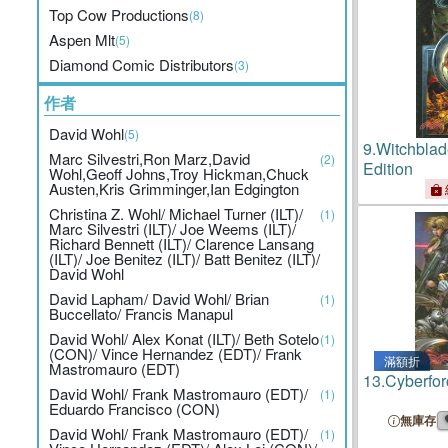
Top Cow Productions
(8)
Aspen Mlt
(5)
Diamond Comic Distributors
(3)
作者
David Wohl
(5)
9.
Witchbla
Marc Silvestri,Ron Marz,David
(2)
Edition
Wohl,Geoff Johns,Troy Hickman,Chuck
Austen,Kris Grimminger,Ian Edgington
Christina Z. Wohl/ Michael Turner (ILT)/
(1)
Marc Silvestri (ILT)/ Joe Weems (ILT)/
Richard Bennett (ILT)/ Clarence Lansang
(ILT)/ Joe Benitez (ILT)/ Batt Benitez (ILT)/
David Wohl
David Lapham/ David Wohl/ Brian
(1)
Buccellato/ Francis Manapul
David Wohl/ Alex Konat (ILT)/ Beth Sotelo
(1)
(CON)/ Vince Hernandez (EDT)/ Frank
滿額折
Mastromauro (EDT)
13.
Cyberfor
David Wohl/ Frank Mastromauro (EDT)/
(1)
Eduardo Francisco (CON)
無庫存
David Wohl/ Frank Mastromauro (EDT)/
(1)