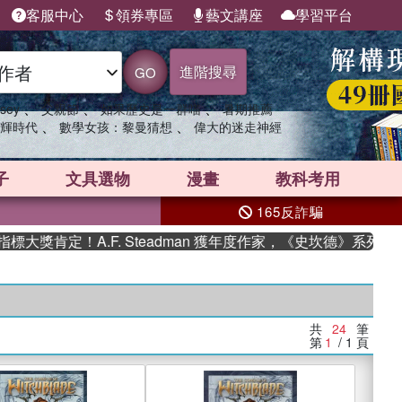
客服中心
領券專區
藝文講座
學習平台
進階搜尋
GO
、
、
、
sey
父親節
如果歷史是一群喵
暑期推薦
、
、
輝時代
數學女孩：黎曼猜想
偉大的迷走神經
子
文具選物
漫畫
教科考用
165反詐騙
肯定！A.F. Steadman 獲年度作家，《史坎德》系列帶你踏
共
24
筆
第
1
/ 1
頁