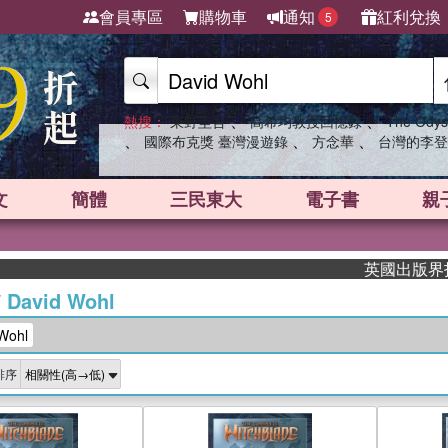
會員專區
購物車
通知
紅利兌換
5
、
、
熱搜：
東野圭吾
高希均教授回憶錄
The Odys
、
、
、
國際布克獎 臺灣漫遊錄
方念華
台灣的李登
文
簡體
三民東大
電子書
親
英國出版界指標大獎
/
David Wohl
Wohl
排序