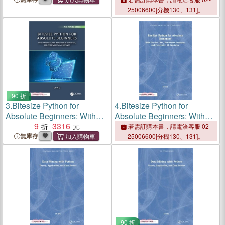
Examples, and ChatGPT
Examples, and ChatGPT
25006600[分機130、131]。
90 折
3.
Bitesize Python for
4.
Bitesize Python for
Absolute Beginners: With
Absolute Beginners: With
Practice Labs, Real-World
9
3316
Practice Labs, Real-World
若需訂購本書，請電洽客服 02-
Examples, and Generative
Examples, and Generative
無庫存
25006600[分機130、131]。
AI Assistance
AI Assistance
90 折