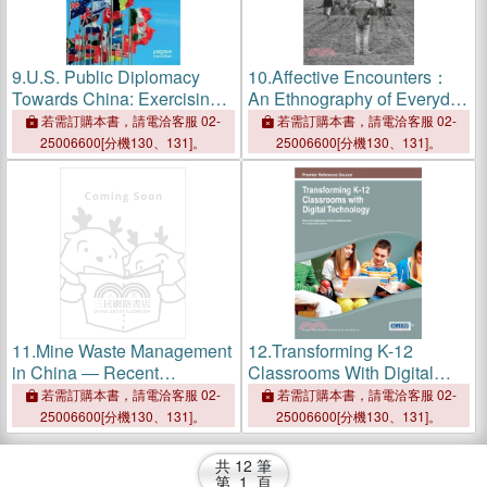
9.
U.S. Public Diplomacy
10.
Affective Encounters：
Towards China: Exercising
An Ethnography of Everyday
Discretion in Educational
Life Among Chinese
若需訂購本書，請電洽客服 02-
若需訂購本書，請電洽客服 02-
and Exchange Programs
Migrants in Zambia
25006600[分機130、131]。
25006600[分機130、131]。
11.
Mine Waste Management
12.
Transforming K-12
in China ― Recent
Classrooms With Digital
Development
Technology
若需訂購本書，請電洽客服 02-
若需訂購本書，請電洽客服 02-
25006600[分機130、131]。
25006600[分機130、131]。
共
12
筆
第
1
頁