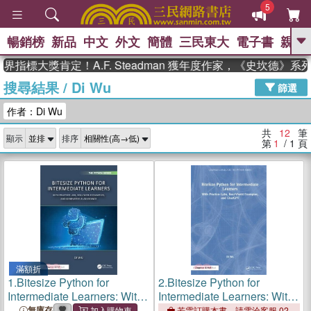
5
暢銷榜
新品
中文
外文
簡體
三民東大
電子書
親子
GO
指標大獎肯定！A.F. Steadman 獲年度作家，《史坎德》系
搜尋結果
/
Di Wu
、
、
熱搜：
東野圭吾
The Odyssey
篩選
、
、
父親節
如果歷史是一群喵
暑期
作者：Di Wu
、
、
推薦
國際布克獎 臺灣漫遊錄
方
、
、
念華
台灣的李登輝時代
數學女
共
12
筆
顯示
排序
、
孩：黎曼猜想
偉大的迷走神經
第
1
/ 1
頁
滿額折
1.
Bitesize Python for
2.
Bitesize Python for
Intermediate Learners: With
Intermediate Learners: With
Practice Labs, Real-World
Practice Labs, Real-World
無庫存
若需訂購本書，請電洽客服 02-