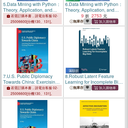
5.
Data Mining with Python：
6.
Data Mining with Python：
Theory, Application, and
Theory, Application, and
Case Studies
Case Studies
9
2753
若需訂購本書，請電洽客服 02-
無庫存
25006600[分機130、131]。
滿額折
7.
U.S. Public Diplomacy
8.
Robust Latent Feature
Towards China: Exercising
Learning for Incomplete Big
Discretion in Educational
Data
無庫存
若需訂購本書，請電洽客服 02-
and Exchange Programs
25006600[分機130、131]。