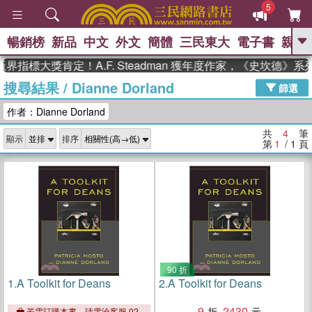
5
暢銷榜
新品
中文
外文
簡體
三民東大
電子書
親子
GO
界指標大獎肯定！A.F. Steadman 獲年度作家，《史坎德》
搜尋結果
/
Dianne Dorland
、
熱搜：
東野圭吾
高希均教授回憶錄
篩選
、
、
、
The Odyssey
父親節
如果歷
作者：Dianne Dorland
、
、
史是一群喵
暑期推薦
國際布克
、
、
獎 臺灣漫遊錄
方念華
台灣的李
共
4
筆
顯示
排序
、
、
登輝時代
數學女孩：黎曼猜想
第
1
/ 1
頁
偉大的迷走神經
90 折
1.
A Toolkit for Deans
2.
A Toolkit for Deans
9
2430
若需訂購本書，請電洽客服 02-