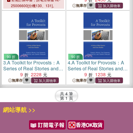
無庫存
25006600[分機130、131]。
90 折
90 折
3.
A Toolkit for Provosts：A
4.
A Toolkit for Provosts：A
Series of Real Stories and
Series of Real Stories and
Case Studies
9
2228
Case Studies
9
1238
無庫存
無庫存
共
4
筆
第
1
頁
網站導航 >>