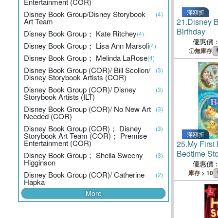
Entertainment (COR)
滿額折
Disney Book Group/Disney Storybook
(4)
Art Team
21.
Disney B
Birthday
Disney Book Group； Kate Ritchey
(4)
優惠價
Disney Book Group； Lisa Ann Marsoli
(4)
無庫存
Disney Book Group； Melinda LaRose
(4)
Disney Book Group (COR)/ Bill Scollon/
(3)
Disney Storybook Artists (COR)
Disney Book Group (COR)/ Disney
(3)
Storybook Artists (ILT)
Disney Book Group (COR)/ No New Art
(3)
Needed (COR)
Disney Book Group (COR)； Disney
(3)
滿額折
Storybook Art Team (COR)； Premise
Entertainment (COR)
25.
My First
Bedtime St
Disney Book Group； Sheila Sweeny
(3)
Higginson
優惠價
庫存 > 10
Disney Book Group (COR)/ Catherine
(2)
Hapka
More