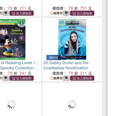
79
211
79
751
價：
優惠價：
存
無庫存
滿額折
 of Reading Level 1:
20.
Gabby Duran and the
 Spooky Collection 3-
Unsittables Novelization
平裝+1CD)
79
241
79
211
價：
優惠價：
存
無庫存