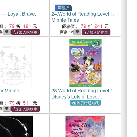
滿額折
 ― Loyal. Brave.
24.
World of Reading Level 1:
Minnie Tales
79
181
79
241
價：
優惠價：
存
庫存：2
or Minnie
28.
World of Reading Level 1:
Disney's Lots of Love
79
511
Collection 3-in-1 (1平裝+1CD)
價：
到貨時通知我
存