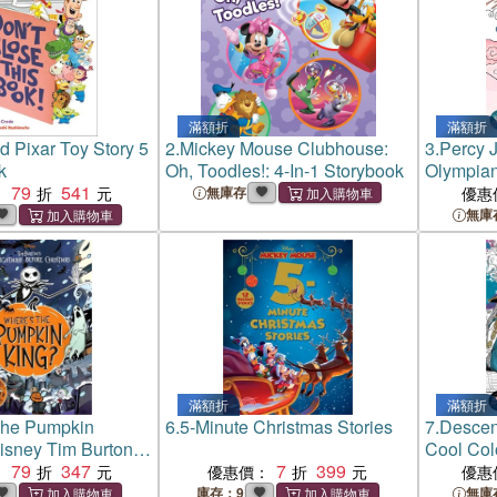
滿額折
滿額折
d Pixar Toy Story 5
2.
Mickey Mouse Clubhouse:
3.
Percy 
k
Oh, Toodles!: 4-In-1 Storybook
Olympian
79
541
A Colori
：
無庫存
優惠
無庫
滿額折
滿額折
The Pumpkin
6.
5-Minute Christmas Stories
7.
Descen
sney Tim Burton's
Cool Col
are Before
79
347
7
399
AKs Thro
：
優惠價：
優惠
Search and Find
庫存：9
無庫