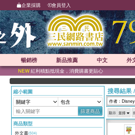
企業採購
會員登入
暢銷榜
新品
推薦
中文
外
NEW
紅利積點抵現金，消費購書更貼心
搜尋結果
縮小範圍
作者：Disney B
篩選商品
顯示
商品類型
外文書
(504)