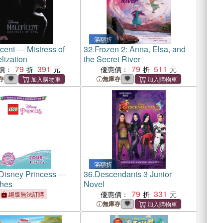
滿額折
cent ― Mistress of
32.
Frozen 2: Anna, Elsa, and
lization
the Secret River
79
391
79
511
價：
優惠價：
存
無庫存
滿額折
Disney Princess ―
36.
Descendants 3 Junior
hes
Novel
79
331
優惠價：
絕版無法訂購
無庫存