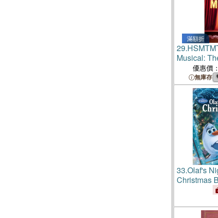
滿額折
29.
HSMTMTS
Musical: Th
Junior Nove
優惠價
無庫存
33.
Olaf's Ni
Christmas 