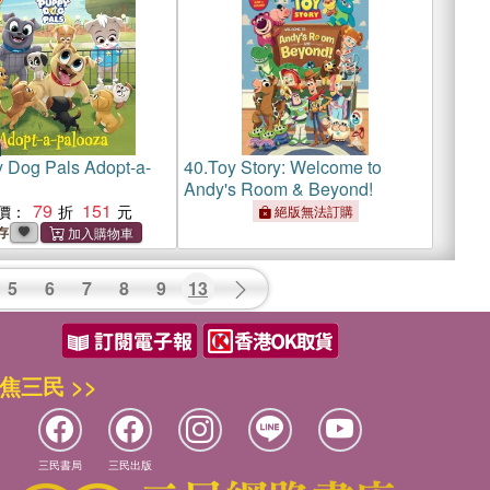
 Dog Pals Adopt-a-
40.
Toy Story: Welcome to
Andy's Room & Beyond!
79
151
價：
絕版無法訂購
存
5
6
7
8
9
13
焦三民 >>
三民書局
三民出版