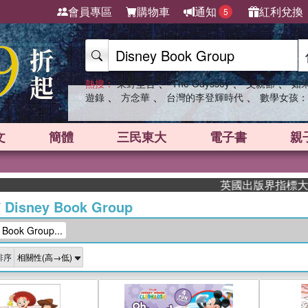
會員專區
購物車
通知
紅利兌換
5
、
、
、
熱搜：
東野圭吾
The Odyssey
父親節
如
、
、
、
遊錄
方念華
台灣的李登輝時代
數學女孩：
文
簡體
三民東大
電子書
親
英國出版界指標大獎肯定！A.
/
Disney Book Group
ook Group...
排序