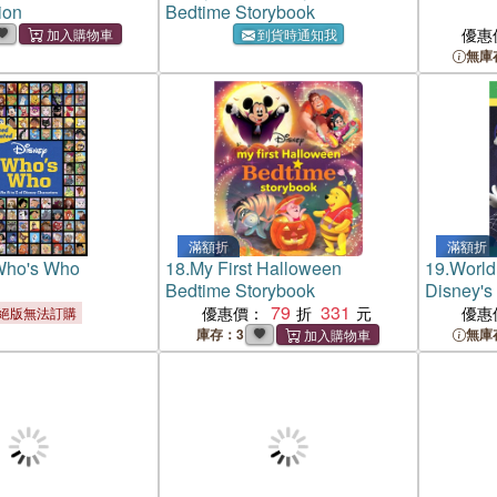
ion
Bedtime Storybook
優惠
到貨時通知我
無庫
滿額折
滿額折
Who's Who
18.
My First Halloween
19.
World
Bedtime Storybook
Disney's
79
331
in-1 (1
優惠價：
優惠
絕版無法訂購
庫存：3
無庫