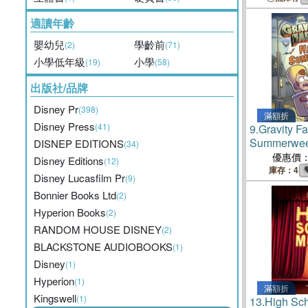
適讀年齡
嬰幼兒
學齡前
(2)
(71)
小學低年級
小學
(19)
(58)
出版社/品牌
Disney Pr
(398)
滿額折
Disney Press
(41)
9.
Gravity Fa
Summerween
DISNEP EDITIONS
(34)
Convenience 
優惠價
Disney Editions
(12)
Horrors!
庫存：4
Disney Lucasfilm Pr
(9)
Bonnier Books Ltd
(2)
Hyperion Books
(2)
RANDOM HOUSE DISNEY
(2)
BLACKSTONE AUDIOBOOKS
(1)
Disney
(1)
Hyperion
(1)
滿額折
Kingswell
(1)
13.
High Sch