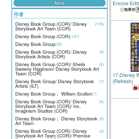
More
Encore Edit
無庫存
作者
Disney Book Group (COR)/ Disney
(178)
Storybook Art Team (COR)
Disney Book Group (COR)
(147)
Disney Book Group
(39)
Disney Book Group (COR)/ Disney
(9)
Storybook Artists (COR)
Disney Book Group (COR)/ Sheila
(9)
Sweeny Higginson/ Disney Storybook Art
Team (COR)
17.
Disney 
(Refresh)
Disney Book Group/ Disney Storybook
(7)
Artists (ILT)
Disney Book Group； William Scollon
(7)
Disney Book Group (COR)/ Disney
(6)
Storybook Art Team (COR)/ Inc.
Imaginism Studios (COR)
Disney Book Group； Disney Storybook
(6)
Art Team
Disney Book Group (COR)/ Disney
(4)
Storybook Art Team (COR)/ Premise