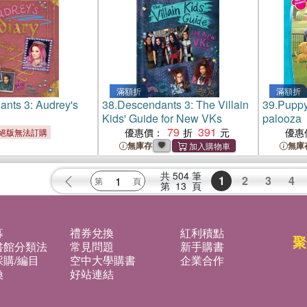
滿額折
滿額折
nts 3: Audrey's
38.
Descendants 3: The Villain
39.
Puppy
Kids' Guide for New VKs
palooza
79
391
優惠價：
優惠
絕版無法訂購
無庫存
無庫
共
504
筆
1
2
3
4
第
13
頁
募
禮券兌換
紅利積點
聚
書館分類法
常見問題
新手購書
購/編目
空中大學購書
企業合作
換
好站連結