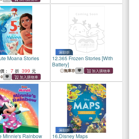
滿額折
ute Moana Stories
12.
365 Frozen Stories [With
Battery]
7
399
惠價：
無庫存
0
滿額折
e Minnie's Rainbow
16.
Disney Maps