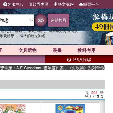
客服中心
領券專區
藝文講座
學習平台
進階搜尋
GO
、
、
果歷史是一群喵
暑期推薦
國際布克獎 臺灣漫
、
黎曼猜想
偉大的迷走神經
子
文具選物
漫畫
教科考用
165反詐騙
F. Steadman 獲年度作家，《史坎德》系列帶你踏上熱血奇幻
共
504
筆
第
1
/ 13
頁