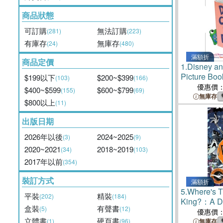
商品狀態
可訂購
無法訂購
(281)
(223)
有庫存
無庫存
(24)
(480)
滿額折
商品定價
1.
Disney an
Picture Boo
$199以下
$200~$399
(103)
(166)
優惠價
$400~$599
$600~$799
(155)
(69)
無庫存
$800以上
(11)
出版日期
2026年以後
2024~2025
(3)
(9)
2020~2021
2018~2019
(34)
(103)
2017年以前
(354)
裝訂方式
滿額折
5.
Where's 
平裝
精裝
(202)
(184)
King?：A Di
盒裝
有聲書
(5)
(12)
The Nightm
優惠價
立體書
硬頁書
Christmas 
(1)
(96)
無庫存