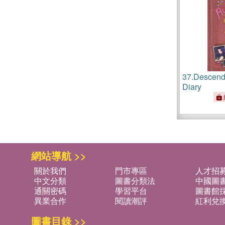
37.
Descenda
Diary
網站導航 >>
關於我們
門市專區
人才招
中文分類
圖書分類法
中國圖
通關密碼
學習平台
圖書館採
異業合作
閱讀潮評
紅利兌
圖書目錄 >>