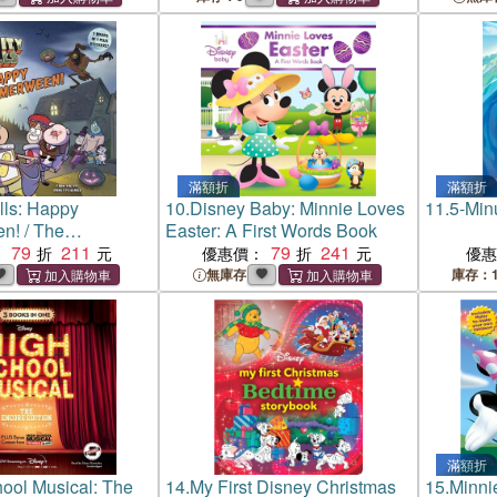
滿額折
滿額折
lls: Happy
10.
Disney Baby: Minnie Loves
11.
5-Min
! / The
Easter: A First Words Book
Store . . . of
79
211
79
241
：
優惠價：
優
無庫存
庫存：1
滿額折
ool Musical: The
14.
My First Disney Christmas
15.
Minni