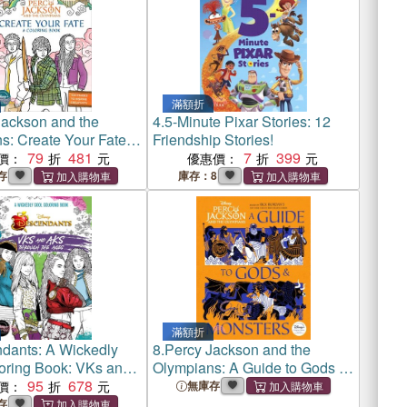
滿額折
Jackson and the
4.
5-Minute Pixar Stories: 12
s: Create Your Fate:
Friendship Stories!
ng Book
79
481
7
399
價：
優惠價：
存
庫存：8
滿額折
dants: A Wickedly
8.
Percy Jackson and the
oring Book: VKs and
Olympians: A Guide to Gods &
ugh the Ages
95
678
Monsters
價：
無庫存
存