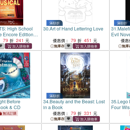
滿額折
滿額折
: High School
30.
Art of Hand Lettering Love
31.
Malefi
e Encore Edition
Evil Nove
lization Bind-up
79
241
79
451
：
優惠價：
優惠
無庫存
無庫
滿額折
ght Before
34.
Beauty and the Beast: Lost
35.
Lego 
Book & CD
in a Book
Four Wis
79
331
優惠價：
無法訂購
無庫存