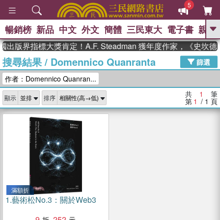
5
暢銷榜
新品
中文
外文
簡體
三民東大
電子書
親子
GO
國出版界指標大獎肯定！A.F. Steadman 獲年度作家，《史
搜尋結果
/
Domennico Quanranta
、
熱搜：
東野圭吾
高希均教授回憶錄
篩選
、
、
、
The Odyssey
父親節
如果歷
作者：Domennico Quanran...
、
、
史是一群喵
暑期推薦
國際布克
、
、
獎 臺灣漫遊錄
方念華
台灣的李
共
1
筆
顯示
排序
、
、
登輝時代
數學女孩：黎曼猜想
第
1
/ 1
頁
偉大的迷走神經
滿額折
1.
藝術松No.3：關於Web3
9
252