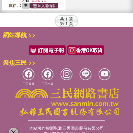
庫存：2
共
1
筆
第
1
頁
網站導航 >>
聚焦三民 >>
三民書局
三民出版
本站著作權屬弘雅三民圖書股份有限公司