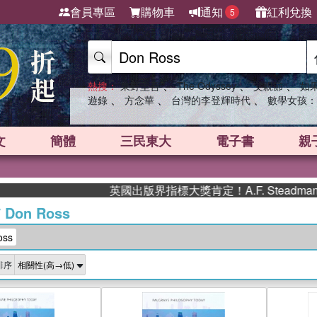
會員專區
購物車
通知
紅利兌換
5
、
、
、
熱搜：
東野圭吾
The Odyssey
父親節
如
、
、
、
遊錄
方念華
台灣的李登輝時代
數學女孩：
文
簡體
三民東大
電子書
親
英國出版界指標大獎肯定！A.F. Steadman
/
Don Ross
ss
排序