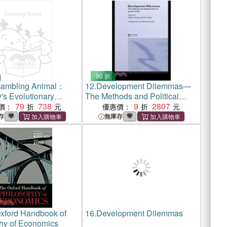
90 折
ambling Animal：
12.
Development Dilemmas—
's Evolutionary
The Methods and Political
Streak - and How We
79
738
Ethics of Growth Policy
9
2807
價：
優惠價：
l
存
無庫存
xford Handbook of
16.
Development Dilemmas
hy of Economics