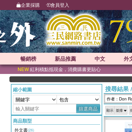
企業採購
會員登入
暢銷榜
新品
推薦
中文
外
NEW
紅利積點抵現金，消費購書更貼心
搜尋結果
縮小範圍
作者：Don Ro
篩選商品
顯示
商品類型
外文書
(26)