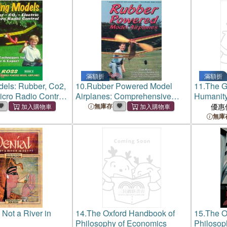
滿額折
滿額折
dels: Rubber, Co2,
10.
Rubber Powered Model
11.
The G
icro Radio Control:
Airplanes: Comprehensive
Humanity
niques for
Building and Flying Basics
Winning 
無庫存
優惠
Expert
Plus Advanced Design-Your -
Risk It Al
無庫
Own Instruction
 Not a River in
14.
The Oxford Handbook of
15.
The O
Philosophy of Economics
Philosop