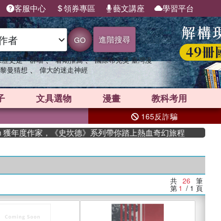
客服中心
領券專區
藝文講座
學習平台
進階搜尋
GO
、
、
果歷史是一群喵
暑期推薦
國際布克獎 臺灣漫
、
黎曼猜想
偉大的迷走神經
子
文具選物
漫畫
教科考用
165反詐騙
 獲年度作家，《史坎德》系列帶你踏上熱血奇幻旅程
共
26
筆
第
1
/ 1
頁