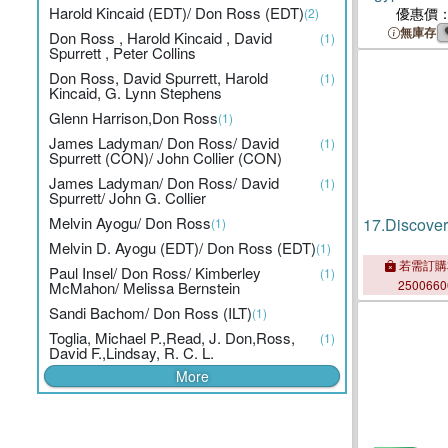
Harold Kincaid (EDT)/ Don Ross (EDT)
優惠價
(2)
無庫存
Don Ross , Harold Kincaid , David
(1)
Spurrett , Peter Collins
Don Ross, David Spurrett, Harold
(1)
Kincaid, G. Lynn Stephens
Glenn Harrison,Don Ross
(1)
James Ladyman/ Don Ross/ David
(1)
Spurrett (CON)/ John Collier (CON)
James Ladyman/ Don Ross/ David
(1)
Spurrett/ John G. Collier
Melvin Ayogu/ Don Ross
17.
Discover
(1)
Melvin D. Ayogu (EDT)/ Don Ross (EDT)
(1)
若需訂購
Paul Insel/ Don Ross/ Kimberley
(1)
250066
McMahon/ Melissa Bernstein
Sandi Bachom/ Don Ross (ILT)
(1)
Toglia, Michael P.,Read, J. Don,Ross,
(1)
David F.,Lindsay, R. C. L.
More