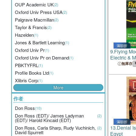
OUP Academic UK
(2)
Oxford Univ Press USA
(2)
Palgrave Macmillan
(2)
Taylor & Francis
(2)
Hazelden
(1)
Jones & Bartlett Learning
(1)
滿額折
Oxford Univ Pr
(1)
9.
Flying Mo
Electric & M
Oxford Univ Pr on Demand
(1)
Tips & Tech
無庫存
PBKTYFRL
(1)
Beginnerto 
Profile Books Ltd
(1)
Xlibris Corp
(1)
More
作者
Don Ross
(10)
Don Ross (EDT)/ James Ladyman
(2)
(EDT)/ Harold Kincaid (EDT)
滿額折
13.
Denial Is
Don Ross, Carla Sharp, Rudy Vuchinich,
(2)
David Spurrett
Egypt