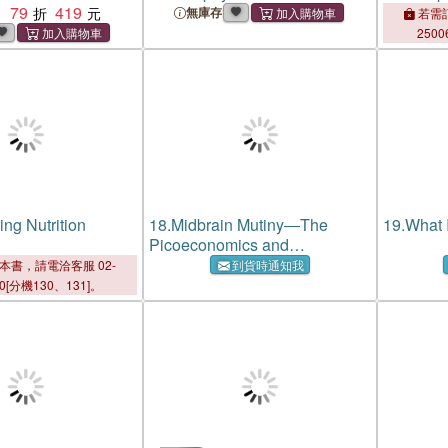
79
419
：
無庫存
若需訂
2500
ing Nutrition
18.
Midbrain Mutiny―The
19.
What 
Picoeconomics and
Neuroeconomics of Disordered
本書，請電洽客服 02-
到貨時通知我
Gambling: Economic Theory
00[分機130、131]。
and Cognitive Science