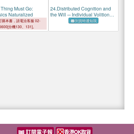
 Thing Must Go:
24.
Distributed Cognition and
ics Naturalized
the Will ─ Individual Volition
and Social Context
購本書，請電洽客服 02-
到貨時通知我
6600[分機130、131]。