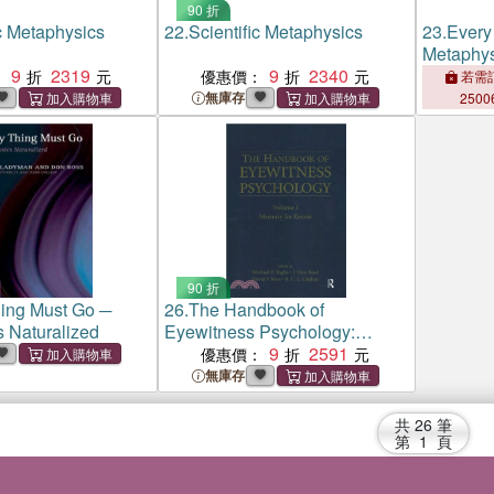
90 折
ic Metaphysics
22.
Scientific Metaphysics
23.
Every
Metaphys
9
2319
9
2340
：
優惠價：
若需訂
無庫存
2500
90 折
ing Must Go ─
26.
The Handbook of
 Naturalized
Eyewitness Psychology:
Volume I：Memory for Events
9
2591
優惠價：
無庫存
共
26
筆
第
1
頁