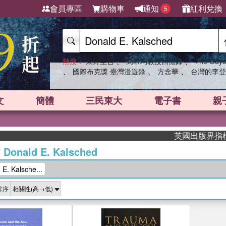
會員專區
購物車
通知
紅利兌換
5
、
、
熱搜：
東野圭吾
高希均教授回憶錄
The Odys
、
、
、
國際布克獎 臺灣漫遊錄
方念華
台灣的李登
文
簡體
三民東大
電子書
親
英國出版界指標大獎
/
Donald E. Kalsched
. Kalsche...
排序