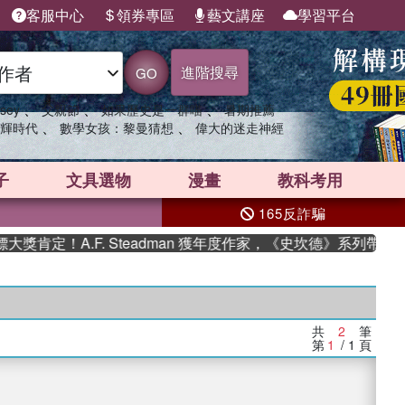
客服中心
領券專區
藝文講座
學習平台
進階搜尋
GO
、
、
、
sey
父親節
如果歷史是一群喵
暑期推薦
、
、
輝時代
數學女孩：黎曼猜想
偉大的迷走神經
子
文具選物
漫畫
教科考用
165反詐騙
肯定！A.F. Steadman 獲年度作家，《史坎德》系列帶你踏
共
2
筆
第
1
/ 1
頁