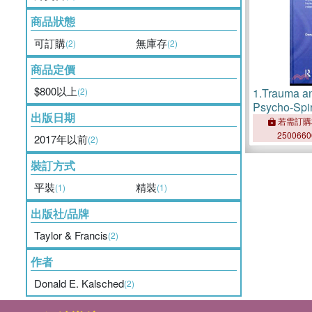
商品狀態
可訂購
無庫存
(2)
(2)
商品定價
$800以上
(2)
1.
Trauma an
Psycho-Spir
出版日期
Human Deve
若需訂購
Interruption
250066
2017年以前
(2)
裝訂方式
平裝
精裝
(1)
(1)
出版社/品牌
Taylor & Francis
(2)
作者
Donald E. Kalsched
(2)