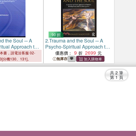
90 折
d the Soul ─ A
2.
Trauma and the Soul ─ A
itual Approach to
Psycho-Spiritual Approach to
lopment and Its
Human Development and Its
9
2699
優惠價：
本書，請電洽客服 02-
Interruption
無庫存
00[分機130、131]。
共
2
筆
第
1
頁