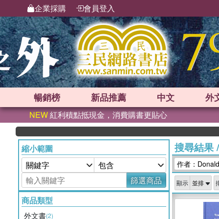
企業採購
會員登入
暢銷榜
新品
推薦
中文
外
NEW
紅利積點抵現金，消費購書更貼心
搜尋結果
縮小範圍
作者：Donald E
篩選商品
顯示
商品類型
外文書
(2)