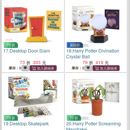
73 折
滿額折
17.
Desktop Door Slam
18.
Harry Potter Divination
Crystal Ball
73
303
79
419
庫存：5
庫存：2
73 折
73 折
19.
Desktop Skatepark
20.
Harry Potter Screaming
Mandrake