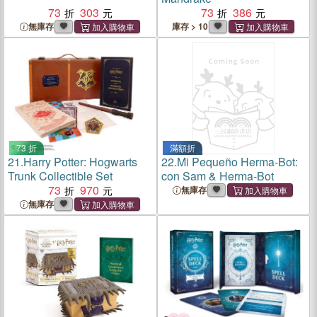
73
303
73
386
無庫存
庫存 > 10
73 折
滿額折
21.
Harry Potter: Hogwarts
22.
Mi Pequeño Herma-Bot:
Trunk Collectible Set
con Sam & Herma-Bot
73
970
無庫存
無庫存