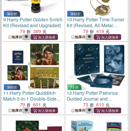
滿額折
滿額折
9.
Harry Potter Golden Snitch
10.
Harry Potter Time-Turner
Kit (Revised and Upgraded)
Kit (Revised, All-Metal
79
389
Construction)
79
419
無庫存
無庫存
滿額折
73 折
11.
Harry Potter Quidditch
12.
Harry Potter Patronus
Match 2-In-1 Double-Sided
Guided Journal and
1000-Piece Puzzle
79
601
Inspiration Card Set
73
610
無庫存
無庫存