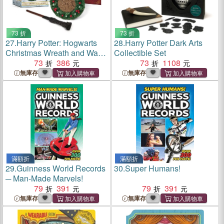
73 折
73 折
27.
Harry Potter: Hogwarts
28.
Harry Potter Dark Arts
Christmas Wreath and Wand
Collectible Set
Set
73
386
73
1108
無庫存
無庫存
滿額折
滿額折
29.
Guinness World Records
30.
Super Humans!
─ Man-Made Marvels!
79
391
79
391
無庫存
無庫存