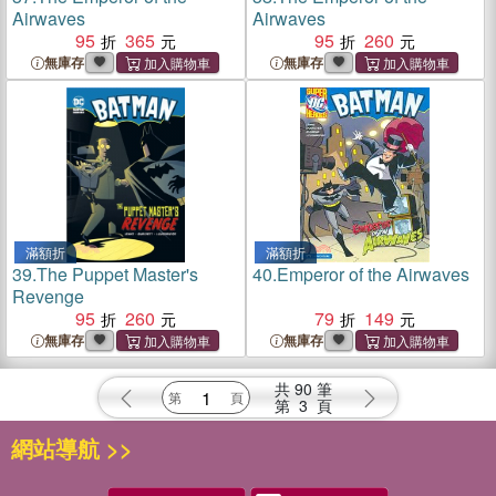
Airwaves
Airwaves
95
365
95
260
無庫存
無庫存
滿額折
滿額折
39.
The Puppet Master's
40.
Emperor of the Airwaves
Revenge
95
260
79
149
無庫存
無庫存
共
90
筆
第
3
頁
網站導航 >>