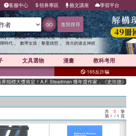
客服中心
領券專區
藝文講座
學習平台
進階搜尋
GO
、
、
、
sey
父親節
如果歷史是一群喵
暑期推薦
、
、
輝時代
數學女孩：黎曼猜想
偉大的迷走神經
子
文具選物
漫畫
教科考用
165反詐騙
標大獎肯定！A.F. Steadman 獲年度作家，《史坎德》系列
共
5
筆
第
1
/ 1
頁