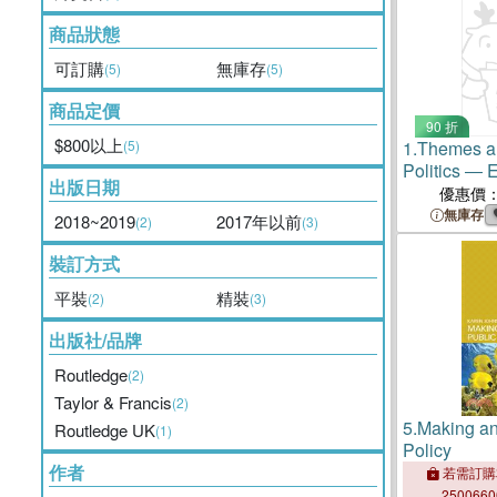
商品狀態
可訂購
無庫存
(5)
(5)
商品定價
90 折
$800以上
(5)
1.
Themes an
Politics ― 
出版日期
and Turbul
優惠價
無庫存
2018~2019
2017年以前
(2)
(3)
裝訂方式
平裝
精裝
(2)
(3)
出版社/品牌
Routledge
(2)
Taylor & Francis
(2)
5.
Making an
Routledge UK
(1)
Policy
作者
若需訂購
250066