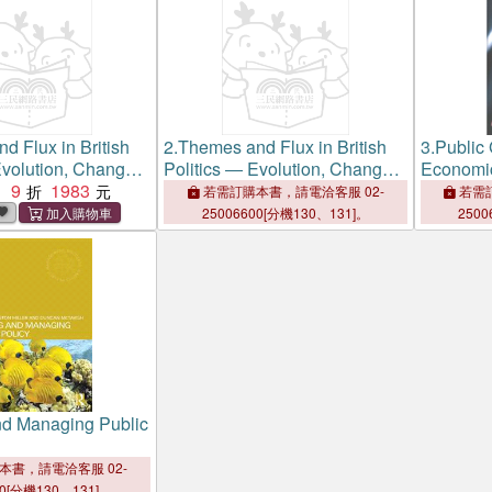
d Flux in British
2.
Themes and Flux in British
3.
Public
Evolution, Change
Politics ― Evolution, Change
Economic
ence
9
1983
and Turbulence
：
若需訂購本書，請電洽客服 02-
若需訂
25006600[分機130、131]。
2500
d Managing Public
本書，請電洽客服 02-
00[分機130、131]。