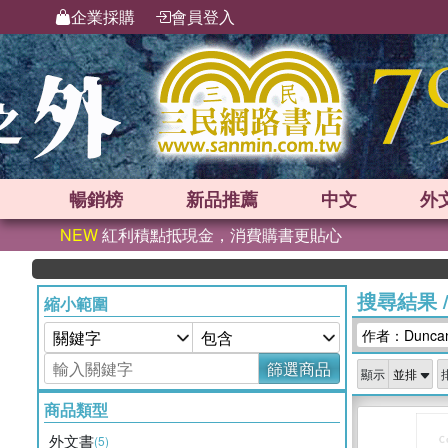
企業採購
會員登入
暢銷榜
新品
推薦
中文
外
NEW
紅利積點抵現金，消費購書更貼心
搜尋結果
縮小範圍
作者：Duncan 
篩選商品
顯示
商品類型
外文書
(5)