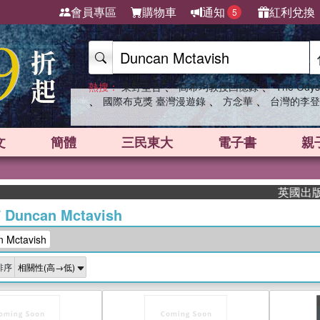
會員專區
購物車
通知
紅利兌換
5
、
、
熱搜：
東野圭吾
高希均教授回憶錄
The Odys
、
、
、
國際布克獎 臺灣漫遊錄
方念華
台灣的李登
文
簡體
三民東大
電子書
親
英國出版界指
/
Duncan Mctavish
Mctavish
排序