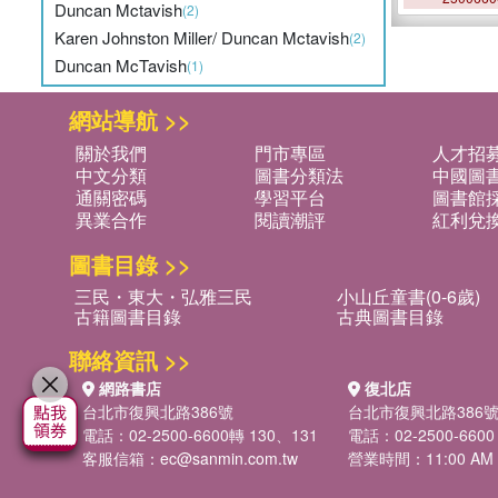
Duncan Mctavish
(2)
Karen Johnston Miller/ Duncan Mctavish
(2)
Duncan McTavish
(1)
網站導航 >>
關於我們
門市專區
人才招
中文分類
圖書分類法
中國圖
通關密碼
學習平台
圖書館採
異業合作
閱讀潮評
紅利兌
圖書目錄 >>
三民・東大・弘雅三民
小山丘童書(0-6歲)
古籍圖書目錄
古典圖書目錄
聯絡資訊 >>
網路書店
復北店
台北市復興北路386號
台北市復興北路386
電話：02-2500-6600轉 130、131
電話：02-2500-6600
客服信箱：
ec@sanmin.com.tw
營業時間：11:00 AM -