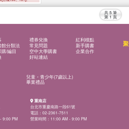
共
5
筆
第
1
頁
募
禮券兌換
紅利積點
聚
書館分類法
常見問題
新手購書
購/編目
空中大學購書
企業合作
換
好站連結
兒童・青少年(7歲以上)
畢業禮品
重南店
號
台北市重慶南路一段61號
電話：02-2361-7511
 9:00 PM
營業時間：11:00 AM - 9:00 PM