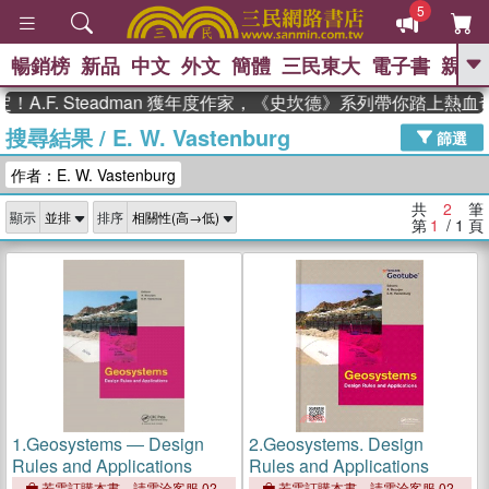
5
暢銷榜
新品
中文
外文
簡體
三民東大
電子書
親子
GO
A.F. Steadman 獲年度作家，《史坎德》系列帶你踏上熱血
搜尋結果
/
E. W. Vastenburg
、
熱搜：
東野圭吾
高希均教授回憶錄
篩選
、
、
、
The Odyssey
父親節
如果歷
作者：E. W. Vastenburg
、
、
史是一群喵
暑期推薦
國際布克
、
、
獎 臺灣漫遊錄
方念華
台灣的李
共
2
筆
顯示
排序
、
、
登輝時代
數學女孩：黎曼猜想
第
1
/ 1
頁
偉大的迷走神經
1.
Geosystems ― Design
2.
Geosystems. Design
Rules and Applications
Rules and Applications
若需訂購本書，請電洽客服 02-
若需訂購本書，請電洽客服 02-