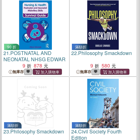
90 折
滿額折
21.
POSTNATAL AND
22.
Philosophy Smackdown
NEONATAL NHSG EDWAR
9
878
9
580
無庫存
無庫存
滿額折
滿額折
23.
Philosophy Smackdown
24.
Civil Society Fourth
Edition