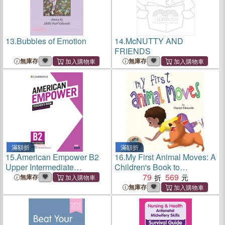
13.
Bubbles of Emotion
14.
McNUTTY AND
FRIENDS
無庫存
無庫存
滿額折
滿額折
15.
American Empower B2
16.
My First Animal Moves: A
Upper Intermediate
Children's Book to
Teacher's Book with Digital
Encourage Kids and Their
79
569
無庫存
Pack
Parents to Move More and
無庫存
Sit Less