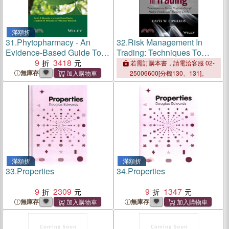
滿額折
31.
Phytopharmacy - An
32.
Risk Management In
Evidence-Based Guide To
Trading: Techniques To
Herbal Medicinal Products
9
3418
Drive Profitability Of Hedge
若需訂購本書，請電洽客服 02-
Funds And Trading Desks
無庫存
25006600[分機130、131]。
滿額折
滿額折
33.
Properties
34.
Properties
9
2309
9
1347
無庫存
無庫存