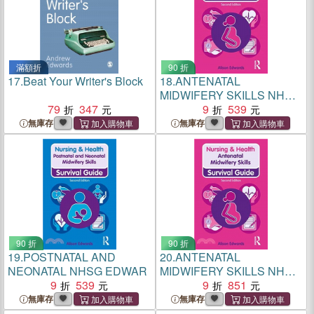
滿額折
90 折
17.
Beat Your Writer's Block
18.
ANTENATAL
MIDWIFERY SKILLS NHSG
79
347
E
9
539
無庫存
無庫存
90 折
90 折
19.
POSTNATAL AND
20.
ANTENATAL
NEONATAL NHSG EDWAR
MIDWIFERY SKILLS NHSG
9
539
E
9
851
無庫存
無庫存