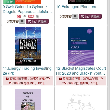
95 折
9.
Gwir Gofnod o Gyfnod：
10.
Estranged Pioneers
Diogelu Papurau a Lleisiau
Menywod yng
95
802
無庫存
Ngwleidyddiaeth Cymru
無庫存
1999-2021
11.
Energy Trading Investing
12.
Blackst Magistrates Court
2e (Pb)
Hb 2023 and Blackst Youths
in the Criminal Courts Oct
若需訂購本書，請電洽客服 02-
若需訂購本書，請電洽客服 02-
25006600[分機130、131]。
25006600[分機130、131]。