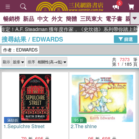
5
暢銷榜
新品
中文
外文
簡體
三民東大
電子書
親子
GO
F. Steadman 獲年度作家，《史坎德》系列帶你踏上熱血奇
搜尋結果
/
EDWARDS
、
、
熱搜：
東野圭吾
The Odyssey
篩選
、
、
父親節
如果歷史是一群喵
暑期
作者：EDWARDS
、
、
推薦
國際布克獎 臺灣漫遊錄
方
、
、
念華
台灣的李登輝時代
數學女
共
7373
筆
顯示
排序
、
孩：黎曼猜想
偉大的迷走神經
第
1
/ 185
頁
滿額折
95 折
1.
Sepulchre Street
2.
The shine
79
695
95
698