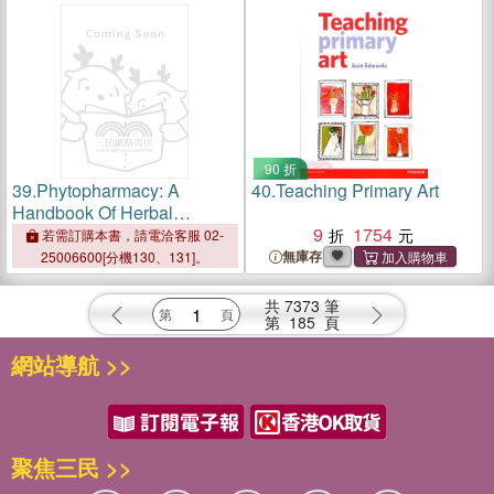
90 折
39.
Phytopharmacy: A
40.
Teaching Primary Art
Handbook Of Herbal
Medicines
9
1754
若需訂購本書，請電洽客服 02-
無庫存
25006600[分機130、131]。
共
7373
筆
第
185
頁
網站導航 >>
聚焦三民 >>