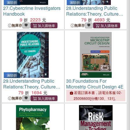
滿額折
滿額折
27.
Cybercrime Investigators
28.
Understanding Public
Handbook
Relations:Theory, Culture
9
2223
and Society
79
4693
無庫存
無庫存
滿額折
29.
Understanding Public
30.
Foundations For
Relations:Theory, Culture
Microstrip Circuit Design 4E
and Society
79
1694
若需訂購本書，請電洽客服 02-
無庫存
25006600[分機130、131]。