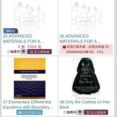
滿額折
35.
ADVANCED
36.
ADVANCED
MATERIALS FOR A
MATERIALS FOR A
SUSTAINABLE ENERGY
9
2324
SUSTAINABLE ENERGY
若需訂購本書，請電洽客服 02-
FUTURE
FUTURE
無庫存
25006600[分機130、131]。
37.
Elementary Differential
38.
Only the Clothes on Her
Equations with Boundary
Back
Value Problems 6/E (PNIE)
無庫存
到貨時通知我