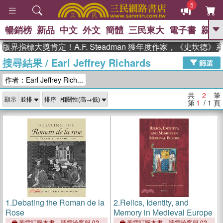
5
暢銷榜
新品
中文
外文
簡體
三民東大
電子書
親子
GO
版界指標大獎肯定！A.F. Steadman 獲年度作家，《史坎德
搜尋結果
/
Earl Jeffrey Richards
、
熱搜：
東野圭吾
高希均教授回憶錄
篩選
、
、
、
The Odyssey
父親節
如果歷
作者：Earl Jeffrey Rich...
、
、
史是一群喵
暑期推薦
國際布克
、
、
獎 臺灣漫遊錄
方念華
台灣的李
共
2
筆
顯示
排序
、
、
登輝時代
數學女孩：黎曼猜想
第
1
/ 1
頁
偉大的迷走神經
1.
Debating the Roman de la
2.
Relics, Identity, and
Rose
Memory in Medieval Europe
若需訂購本書，請電洽客服 02-
若需訂購本書，請電洽客服 02-