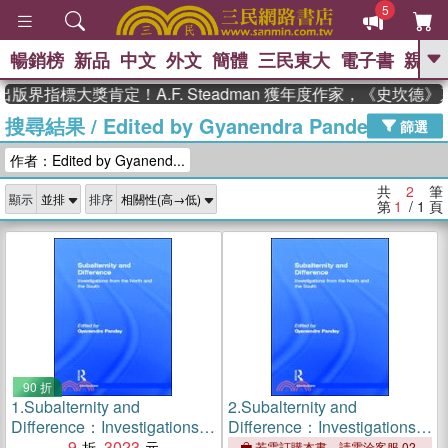
5
暢銷榜
新品
中文
外文
簡體
三民東大
電子書
親子
GO
版界指標大獎肯定！A.F. Steadman 獲年度作家，《史坎
搜尋結果
/
Edited by Gyanendra Pandey
、
熱搜：
東野圭吾
高希均教授回憶錄
篩選
、
、
、
The Odyssey
父親節
如果歷
作者：Edited by Gyanend...
、
、
史是一群喵
暑期推薦
國際布克
、
、
獎 臺灣漫遊錄
方念華
台灣的李
共
2
筆
顯示
排序
、
、
登輝時代
數學女孩：黎曼猜想
第
1
/ 1
頁
偉大的迷走神經
90 折
1.
Subalternity and
2.
Subalternity and
Difference：Investigations
Difference：Investigations
from the North and the South
9
3023
from the North and the South
若需訂購本書，請電洽客服 02-