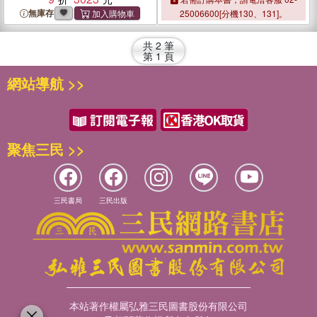
無庫存
25006600[分機130、131]。
共
2
筆
第
1
頁
網站導航 >>
聚焦三民 >>
三民書局
三民出版
本站著作權屬弘雅三民圖書股份有限公司