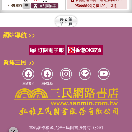
無庫存
25006600[分機130、131]。
共
2
筆
第
1
頁
網站導航 >>
聚焦三民 >>
三民書局
三民出版
本站著作權屬弘雅三民圖書股份有限公司