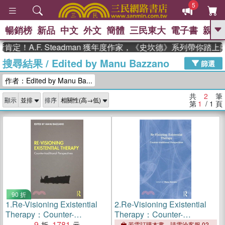
5
暢銷榜
新品
中文
外文
簡體
三民東大
電子書
親子
GO
定！A.F. Steadman 獲年度作家，《史坎德》系列帶你踏上
搜尋結果
/
Edited by Manu Bazzano
、
、
熱搜：
東野圭吾
The Odyssey
篩選
、
、
父親節
如果歷史是一群喵
暑期
作者：Edited by Manu Ba...
、
、
推薦
國際布克獎 臺灣漫遊錄
方
、
、
念華
台灣的李登輝時代
數學女
共
2
筆
顯示
排序
、
孩：黎曼猜想
偉大的迷走神經
第
1
/ 1
頁
90 折
1.
Re-Visioning Existential
2.
Re-Visioning Existential
Therapy：Counter-
Therapy：Counter-
traditional Perspectives
9
1781
traditional Perspectives
若需訂購本書，請電洽客服 02-