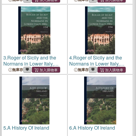
3.
Roger of Sicily and the
4.
Roger of Sicily and the
Normans in Lower Italy,
Normans in Lower Italy,
1016-1154
1016-1154
無庫存
無庫存
5.
A History Of Ireland
6.
A History Of Ireland