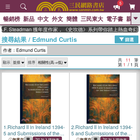
5
暢銷榜
新品
中文
外文
簡體
三民東大
電子書
親子
GO
. Steadman 獲年度作家，《史坎德》系列帶你踏上熱血奇幻旅
搜尋結果
/
Edmund Curtis
、
熱搜：
東野圭吾
高希均教授回憶錄
篩選
、
、
、
The Odyssey
父親節
如果歷
作者：Edmund Curtis
、
、
史是一群喵
暑期推薦
國際布克
、
、
獎 臺灣漫遊錄
方念華
台灣的李
共
11
筆
顯示
排序
、
、
登輝時代
數學女孩：黎曼猜想
第
1
/ 1
頁
偉大的迷走神經
1.
Richard II in Ireland 1394-
2.
Richard II in Ireland 1394-
5 and Submissions of the
5 and Submissions of the
Irish Chiefs
Irish Chiefs
無庫存
無庫存