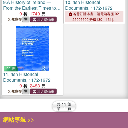
9.
A History of Ireland ―
10.
Irish Historical
From the Earliest Times to
Documents, 1172-1972
1922
9
1740
若需訂購本書，請電洽客服 02-
無庫存
25006600[分機130、131]。
90 折
11.
Irish Historical
Documents, 1172-1972
9
2483
無庫存
共
11
筆
第
1
頁
網站導航 >>