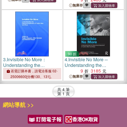
Latino Boys
無庫存
90 折
3.
Invisible No More：
4.
Invisible No More ─
Understanding the
Understanding the
Disenfranchisement of
Disenfranchisement of
9
3185
若需訂購本書，請電洽客服 02-
Latino Men and Boys
Latino Men and Boys
無庫存
25006600[分機130、131]。
共
4
筆
第
1
頁
網站導航 >>