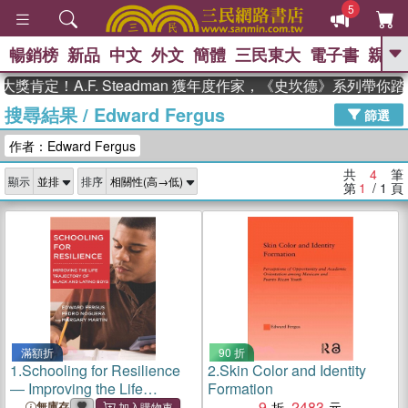
5
暢銷榜
新品
中文
外文
簡體
三民東大
電子書
親子
GO
獎肯定！A.F. Steadman 獲年度作家，《史坎德》系列帶你
搜尋結果
/
Edward Fergus
、
熱搜：
東野圭吾
高希均教授回憶錄
篩選
、
、
、
The Odyssey
父親節
花開錦
作者：Edward Fergus
、
、
、
繡
暑期推薦
方念華
台灣的
、
李登輝時代
數學女孩：黎曼猜想
共
4
筆
顯示
排序
、
、
偉大的迷走神經
如果歷史是一
第
1
/ 1
頁
、
群喵
臺灣漫遊錄
滿額折
90 折
1.
Schooling for Resilience
2.
Skin Color and Identity
― Improving the Life
Formation
Trajectory of Black and
9
2483
無庫存