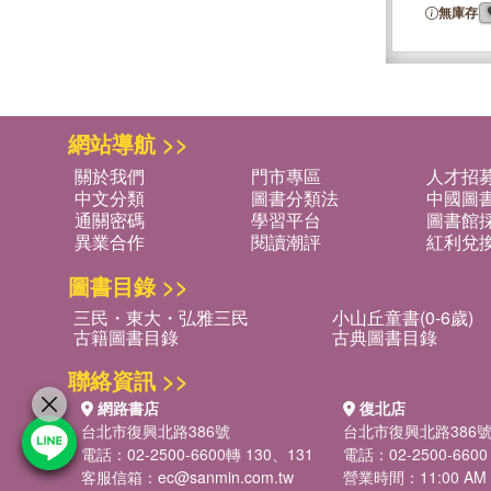
the Death P
無庫存
網站導航 >>
關於我們
門市專區
人才招
中文分類
圖書分類法
中國圖
通關密碼
學習平台
圖書館採
異業合作
閱讀潮評
紅利兌
圖書目錄 >>
三民・東大・弘雅三民
小山丘童書(0-6歲)
古籍圖書目錄
古典圖書目錄
聯絡資訊 >>
網路書店
復北店
台北市復興北路386號
台北市復興北路386
電話：02-2500-6600轉 130、131
電話：02-2500-6600
客服信箱：
ec@sanmin.com.tw
營業時間：11:00 AM -