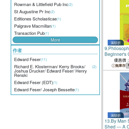
Rowman & Littlefield Pub Inc
(2)
St Augustine Pr Inc
(2)
Editiones Scholasticae
(1)
Palgrave Macmillan
(1)
Transaction Pub
(1)
More
滿額折
9.
Philosoph
作者
Beginner's 
Edward Feser
(11)
優惠價
無庫存
Richard E. Klosterman/ Kerry Brooks/
(2)
Joshua Drucker/ Edward Feser/ Henry
Renski
Edward Feser (EDT)
(1)
Edward Feser/ Joseph Bessette
(1)
滿額折
13.
By Man S
Shed ― A C