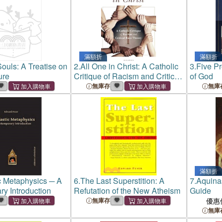
滿額折
滿額折
ouls: A Treatise on
2.
All One in Christ: A Catholic
3.
Five Pr
ure
Critique of Racism and Critical
of God
Race Theory
無庫存
無庫
滿額折
c Metaphysics ─ A
6.
The Last Superstition: A
7.
Aquina
y Introduction
Refutation of the New Atheism
Guide
無庫存
優惠
無庫