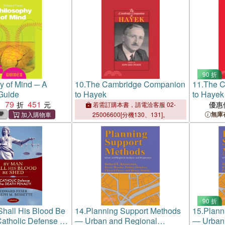
90 折
y of Mind ─ A
10.
The Cambridge Companion
11.
The C
Guide
to Hayek
to Hayek
79
451
：
優惠
若需訂購本書，請電洽客服 02-
無庫
25006600[分機130、131]。
90 折
hall His Blood Be
14.
Planning Support Methods
15.
Plann
atholic Defense of
― Urban and Regional
― Urban