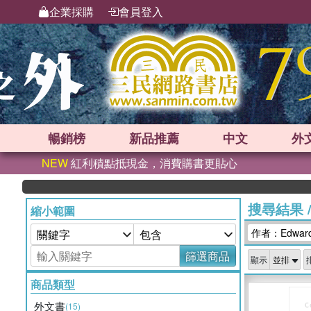
企業採購
會員登入
暢銷榜
新品
推薦
中文
外
NEW
紅利積點抵現金，消費購書更貼心
搜尋結果
縮小範圍
作者：Edward
篩選商品
顯示
商品類型
外文書
(15)