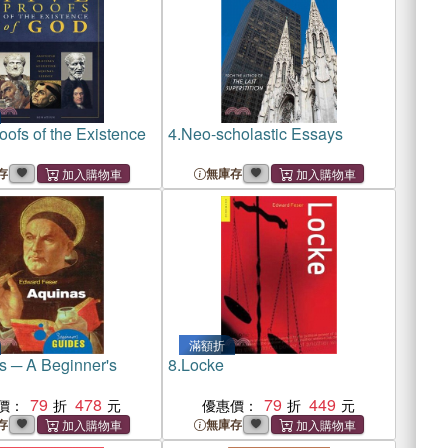
oofs of the Existence
4.
Neo-scholastic Essays
存
無庫存
滿額折
s ─ A Beginner's
8.
Locke
79
478
79
449
價：
優惠價：
存
無庫存