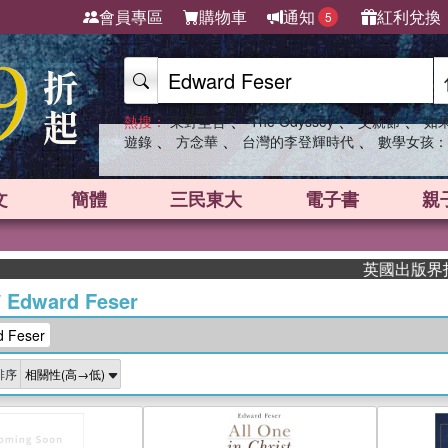
會員專區
購物車
通知
紅利兌換
5
、
、
、
熱搜：
東野圭吾
The Odyssey
父親節
如
、
、
、
遊錄
方念華
台灣的李登輝時代
數學女孩：
文
簡體
三民東大
電子書
親
英國出版界指標大獎
/
Edward Feser
 Feser
排序