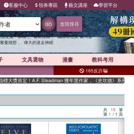
客服中心
領券專區
藝文講座
學習平台
進階搜尋
GO
、
、
果歷史是一群喵
暑期推薦
國際布克獎 臺灣漫
、
黎曼猜想
偉大的迷走神經
子
文具選物
漫畫
教科考用
165反詐騙
肯定！A.F. Steadman 獲年度作家，《史坎德》系列帶你踏
共
15
筆
第
1
/ 1
頁