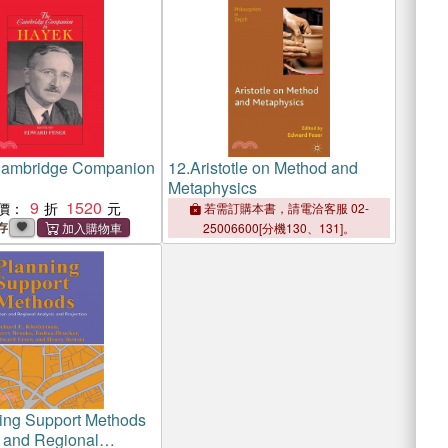
ambridge Companion
12.
Aristotle on Method and
Metaphysics
9
1520
價：
若需訂購本書，請電洽客服 02-
存
25006600[分機130、131]。
ing Support Methods
 and Regional