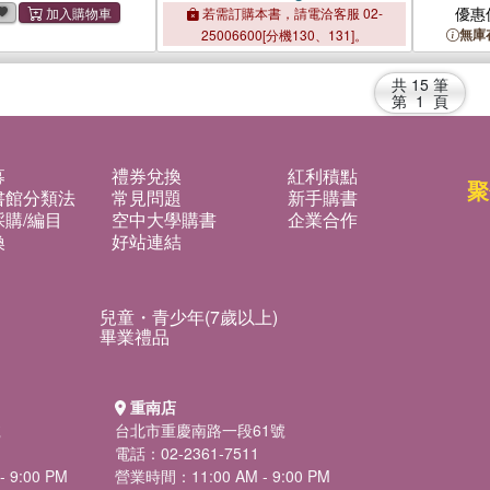
enalty
Analysis and Projection
Analysis
優惠
若需訂購本書，請電洽客服 02-
無庫
25006600[分機130、131]。
共
15
筆
第
1
頁
募
禮券兌換
紅利積點
聚
書館分類法
常見問題
新手購書
購/編目
空中大學購書
企業合作
換
好站連結
兒童・青少年(7歲以上)
畢業禮品
重南店
號
台北市重慶南路一段61號
電話：02-2361-7511
 9:00 PM
營業時間：11:00 AM - 9:00 PM