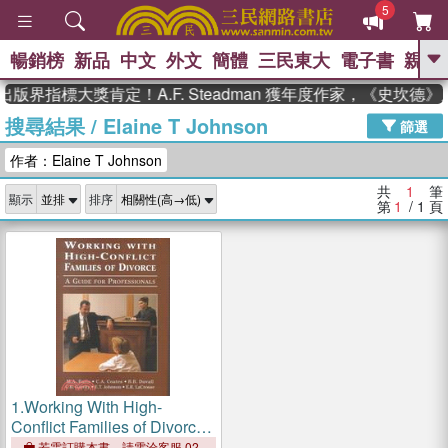
5
暢銷榜
新品
中文
外文
簡體
三民東大
電子書
親子
GO
出版界指標大獎肯定！A.F. Steadman 獲年度作家，《史坎
搜尋結果
/
Elaine T Johnson
、
熱搜：
東野圭吾
高希均教授回憶錄
篩選
、
、
、
The Odyssey
父親節
如果歷
作者：Elaine T Johnson
、
、
史是一群喵
暑期推薦
國際布克
、
、
獎 臺灣漫遊錄
方念華
台灣的李
共
1
筆
顯示
排序
、
、
登輝時代
數學女孩：黎曼猜想
第
1
/ 1
頁
偉大的迷走神經
1.
Working With High-
Conflict Families of Divorce:
A Guide for Professionals
若需訂購本書，請電洽客服 02-