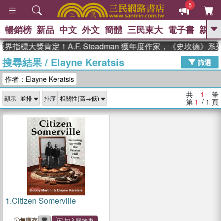
5
暢銷榜
新品
中文
外文
簡體
三民東大
電子書
親子
GO
界指標大獎肯定！A.F. Steadman 獲年度作家，《史坎德》
搜尋結果
/
Elayne Keratsis
、
熱搜：
東野圭吾
高希均教授回憶錄
篩選
、
、
、
The Odyssey
父親節
如果歷
作者：Elayne Keratsis
、
、
史是一群喵
暑期推薦
國際布克
、
、
獎 臺灣漫遊錄
方念華
台灣的李
共
1
筆
顯示
排序
、
、
登輝時代
數學女孩：黎曼猜想
第
1
/ 1
頁
偉大的迷走神經
1.
Citizen Somerville
無庫存