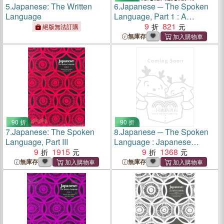
5.
Japanese: The Written
6.
Japanese ─ The Spoken
Language
Language, Part 1 : A
Question and Answer
9
821
絕版無法訂購
Supplement
無庫存
90 折
90 折
7.
Japanese: The Spoken
8.
Japanese ─ The Spoken
Language, Part III
Language : Japanese
9
1915
Typescript
9
1368
無庫存
無庫存