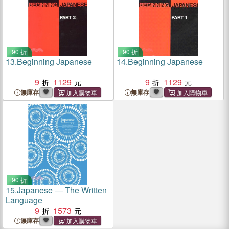
90 折
90 折
13.
Beginning Japanese
14.
Beginning Japanese
9
1129
9
1129
無庫存
無庫存
90 折
15.
Japanese ― The Written
Language
9
1573
無庫存