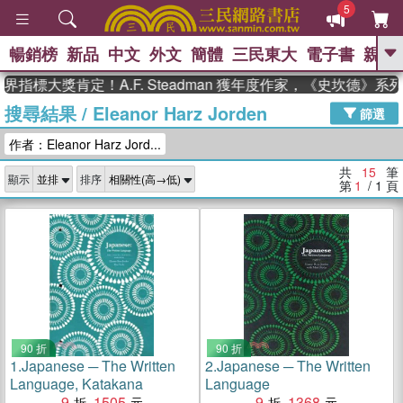
5
暢銷榜
新品
中文
外文
簡體
三民東大
電子書
親子
GO
指標大獎肯定！A.F. Steadman 獲年度作家，《史坎德》系
搜尋結果
/
Eleanor Harz Jorden
、
熱搜：
東野圭吾
高希均教授回憶錄
篩選
、
、
、
The Odyssey
父親節
如果歷
作者：Eleanor Harz Jord...
、
、
史是一群喵
暑期推薦
國際布克
、
、
獎 臺灣漫遊錄
方念華
台灣的李
共
15
筆
顯示
排序
、
、
登輝時代
數學女孩：黎曼猜想
第
1
/ 1
頁
偉大的迷走神經
90 折
90 折
1.
Japanese ─ The Written
2.
Japanese ─ The Written
Language, Katakana
Language
9
1505
9
1368