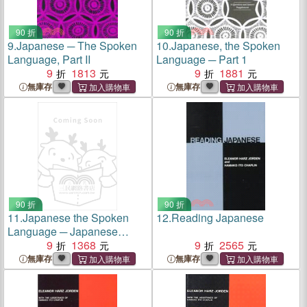
90 折
90 折
9.
Japanese ─ The Spoken
10.
Japanese, the Spoken
Language, Part II
Language ─ Part 1
9
1813
9
1881
無庫存
無庫存
90 折
90 折
11.
Japanese the Spoken
12.
Reading Japanese
Language ─ Japanese
Typescript
9
1368
9
2565
無庫存
無庫存