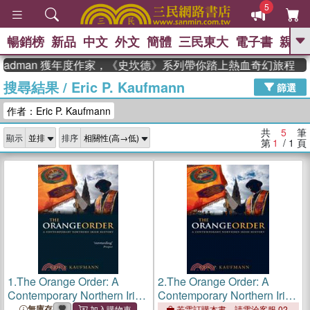
5
暢銷榜
新品
中文
外文
簡體
三民東大
電子書
親子
GO
teadman 獲年度作家，《史坎德》系列帶你踏上熱血奇幻旅程
搜尋結果
/
Eric P. Kaufmann
、
熱搜：
東野圭吾
高希均教授回憶錄
篩選
、
、
、
The Odyssey
父親節
如果歷
作者：Eric P. Kaufmann
、
、
史是一群喵
暑期推薦
國際布克
、
、
獎 臺灣漫遊錄
方念華
台灣的李
共
5
筆
顯示
排序
、
、
登輝時代
數學女孩：黎曼猜想
第
1
/ 1
頁
偉大的迷走神經
1.
The Orange Order: A
2.
The Orange Order: A
Contemporary Northern Irish
Contemporary Northern Irish
History
History
無庫存
若需訂購本書，請電洽客服 02-