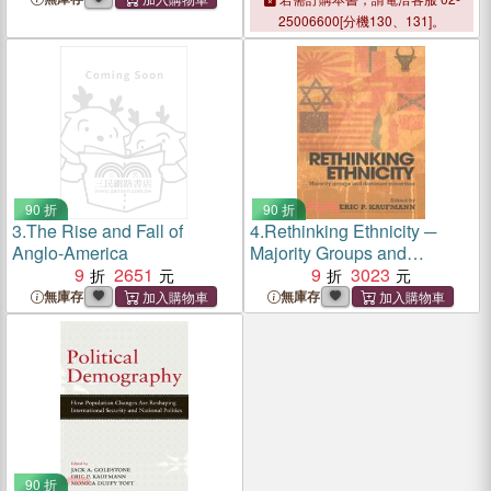
25006600[分機130、131]。
90 折
90 折
3.
The Rise and Fall of
4.
Rethinking Ethnicity ─
Anglo-America
Majority Groups and
9
2651
Dominant Minorities
9
3023
無庫存
無庫存
90 折