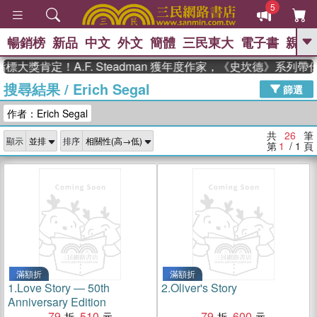
5
暢銷榜
新品
中文
外文
簡體
三民東大
電子書
親子
GO
獎肯定！A.F. Steadman 獲年度作家，《史坎德》系列帶你
搜尋結果
/
Erich Segal
、
、
熱搜：
東野圭吾
The Odyssey
篩選
、
、
父親節
如果歷史是一群喵
暑期
作者：Erich Segal
、
、
推薦
國際布克獎 臺灣漫遊錄
方
、
、
念華
台灣的李登輝時代
數學女
共
26
筆
顯示
排序
、
孩：黎曼猜想
偉大的迷走神經
第
1
/ 1
頁
滿額折
滿額折
1.
Love Story ― 50th
2.
Oliver's Story
Anniversary Edition
79
510
79
600