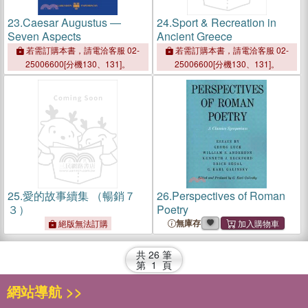
23.
Caesar Augustus ―
24.
Sport & Recreation in
Seven Aspects
Ancient Greece
若需訂購本書，請電洽客服 02-
若需訂購本書，請電洽客服 02-
25006600[分機130、131]。
25006600[分機130、131]。
25.
愛的故事續集 （暢銷７
26.
Perspectives of Roman
３）
Poetry
無庫存
絕版無法訂購
共
26
筆
第
1
頁
網站導航 >>