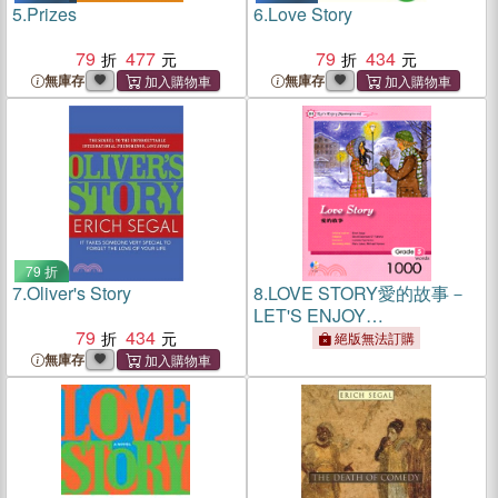
5.
Prizes
6.
Love Story
79
477
79
434
無庫存
無庫存
79 折
7.
Oliver's Story
8.
LOVE STORY愛的故事－
LET'S ENJOY
79
434
MASTERPIECES 1
絕版無法訂購
無庫存