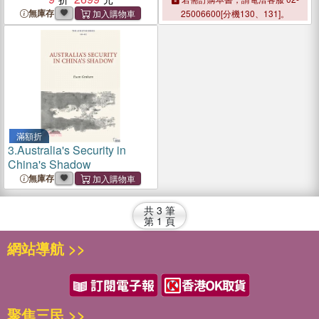
Institute/Routledge
無庫存
25006600[分機130、131]。
Japanese Studies)
滿額折
3.
Australia's Security in
China's Shadow
無庫存
共
3
筆
第
1
頁
網站導航 >>
聚焦三民 >>