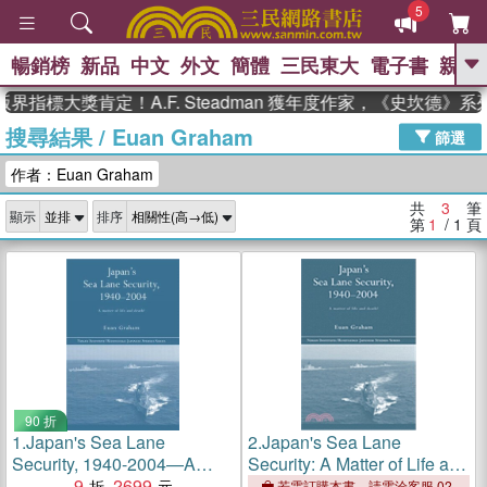
5
暢銷榜
新品
中文
外文
簡體
三民東大
電子書
親子
GO
界指標大獎肯定！A.F. Steadman 獲年度作家，《史坎德》
搜尋結果
/
Euan Graham
、
熱搜：
東野圭吾
高希均教授回憶錄
篩選
、
、
、
The Odyssey
父親節
如果歷
作者：Euan Graham
、
、
史是一群喵
暑期推薦
國際布克
、
、
獎 臺灣漫遊錄
方念華
台灣的李
共
3
筆
顯示
排序
、
、
登輝時代
數學女孩：黎曼猜想
第
1
/ 1
頁
偉大的迷走神經
90 折
1.
Japan's Sea Lane
2.
Japan's Sea Lane
Security, 1940-2004—A
Security: A Matter of Life and
Matter of Life and Death?
9
2699
Death? (Nissan
若需訂購本書，請電洽客服 02-