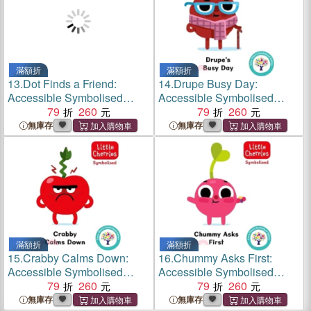
滿額折
滿額折
13.
Dot Finds a Friend:
14.
Drupe Busy Day:
Accessible Symbolised
Accessible Symbolised
Edition
79
260
Edition
79
260
無庫存
無庫存
滿額折
滿額折
15.
Crabby Calms Down:
16.
Chummy Asks First:
Accessible Symbolised
Accessible Symbolised
Edition
79
260
Edition
79
260
無庫存
無庫存