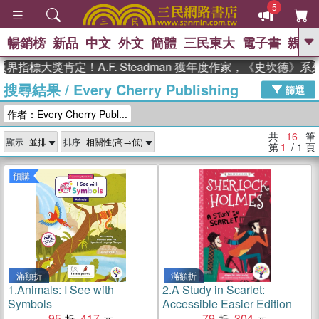
5
暢銷榜
新品
中文
外文
簡體
三民東大
電子書
親子
GO
指標大獎肯定！A.F. Steadman 獲年度作家，《史坎德》系
搜尋結果
/
Every Cherry Publishing
、
熱搜：
東野圭吾
高希均教授回憶錄
篩選
、
、
、
The Odyssey
父親節
如果歷
作者：Every Cherry Publ...
、
、
史是一群喵
暑期推薦
國際布克
、
、
獎 臺灣漫遊錄
方念華
台灣的李
共
16
筆
顯示
排序
、
、
登輝時代
數學女孩：黎曼猜想
第
1
/ 1
頁
偉大的迷走神經
預購
滿額折
滿額折
1.
Animals: I See with
2.
A Study in Scarlet:
Symbols
Accessible Easier Edition
95
417
79
304