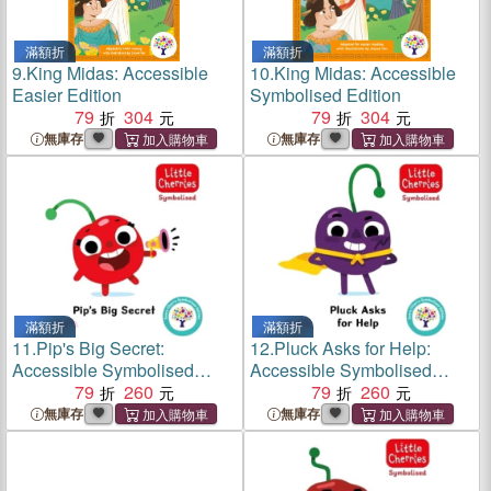
滿額折
滿額折
9.
King Midas: Accessible
10.
King Midas: Accessible
Easier Edition
Symbolised Edition
79
304
79
304
無庫存
無庫存
滿額折
滿額折
11.
Pip's Big Secret:
12.
Pluck Asks for Help:
Accessible Symbolised
Accessible Symbolised
Edition
79
260
Edition
79
260
無庫存
無庫存