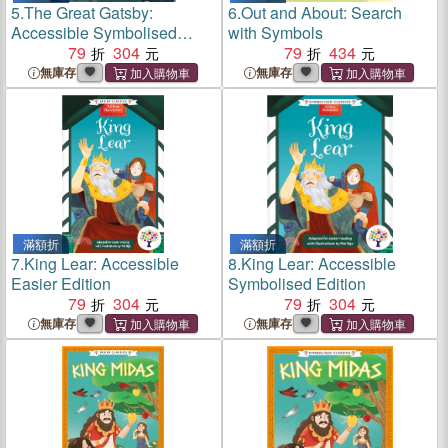
5.
The Great Gatsby:
6.
Out and About: Search
Accessible Symbolised
with Symbols
Edition
79
304
79
434
無庫存
無庫存
滿額折
滿額折
7.
King Lear: Accessible
8.
King Lear: Accessible
Easier Edition
Symbolised Edition
79
304
79
304
無庫存
無庫存