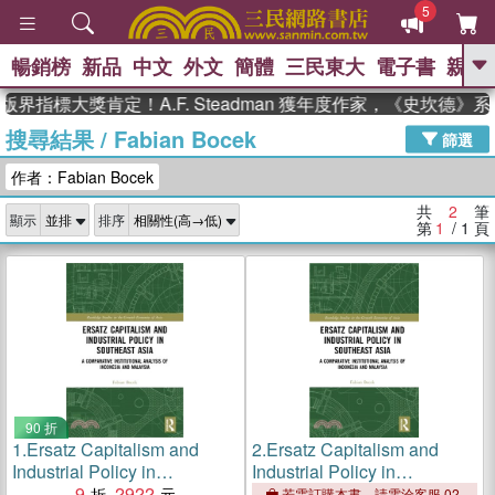
5
暢銷榜
新品
中文
外文
簡體
三民東大
電子書
親子
GO
版界指標大獎肯定！A.F. Steadman 獲年度作家，《史坎德
搜尋結果
/
Fabian Bocek
、
、
熱搜：
東野圭吾
The Odyssey
篩選
、
、
父親節
如果歷史是一群喵
暑期
作者：Fabian Bocek
、
、
推薦
國際布克獎 臺灣漫遊錄
方
、
、
念華
台灣的李登輝時代
數學女
共
2
筆
顯示
排序
、
孩：黎曼猜想
偉大的迷走神經
第
1
/ 1
頁
90 折
1.
Ersatz Capitalism and
2.
Ersatz Capitalism and
Industrial Policy in
Industrial Policy in
Southeast Asia: A
9
2922
Southeast Asia：A
若需訂購本書，請電洽客服 02-