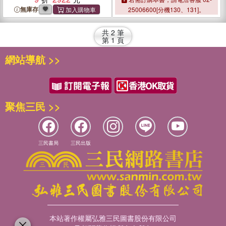
Comparative Institutional
Comparative Institutional
無庫存
25006600[分機130、131]。
Analysis of Indonesia and
Analysis of Indonesia and
Malaysia
Malaysia
共
2
筆
第
1
頁
網站導航 >>
聚焦三民 >>
三民書局
三民出版
本站著作權屬弘雅三民圖書股份有限公司