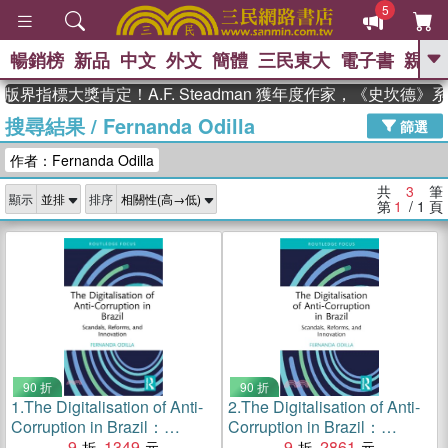
5
暢銷榜
新品
中文
外文
簡體
三民東大
電子書
親子
GO
版界指標大獎肯定！A.F. Steadman 獲年度作家，《史坎德
搜尋結果
/
Fernanda Odilla
、
熱搜：
東野圭吾
高希均教授回憶錄
篩選
、
、
、
The Odyssey
父親節
如果歷
作者：Fernanda Odilla
、
、
史是一群喵
暑期推薦
國際布克
、
、
獎 臺灣漫遊錄
方念華
台灣的李
共
3
筆
顯示
排序
、
、
登輝時代
數學女孩：黎曼猜想
第
1
/ 1
頁
偉大的迷走神經
90 折
90 折
1.
The Digitalisation of Anti-
2.
The Digitalisation of Anti-
Corruption in Brazil：
Corruption in Brazil：
Scandals, Reforms, and
9
1349
Scandals, Reforms, and
9
2861