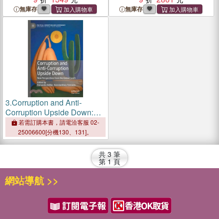
Innovation
Innovation
無庫存
無庫存
3.
Corruption and Anti-
Corruption Upside Down:
New Perspectives from the
若需訂購本書，請電洽客服 02-
Global South
25006600[分機130、131]。
共
3
筆
第
1
頁
網站導航 >>