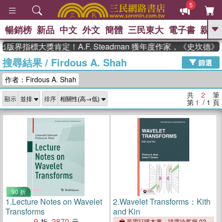
5
暢銷榜
新品
中文
外文
簡體
三民東大
電子書
親子
GO
出版界指標大獎肯定！A.F. Steadman 獲年度作家，《史坎
搜尋結果
/
Firdous A. Shah
、
熱搜：
東野圭吾
高希均教授回憶錄
篩選
、
、
、
The Odyssey
父親節
如果歷
作者：Firdous A. Shah
、
、
史是一群喵
暑期推薦
國際布克
、
、
獎 臺灣漫遊錄
方念華
台灣的李
共
2
筆
顯示
排序
、
、
登輝時代
數學女孩：黎曼猜想
第
1
/ 1
頁
偉大的迷走神經
90 折
1.
Lecture Notes on Wavelet
2.
Wavelet Transforms：Kith
Transforms
and Kin
9
2870
若需訂購本書，請電洽客服 02-