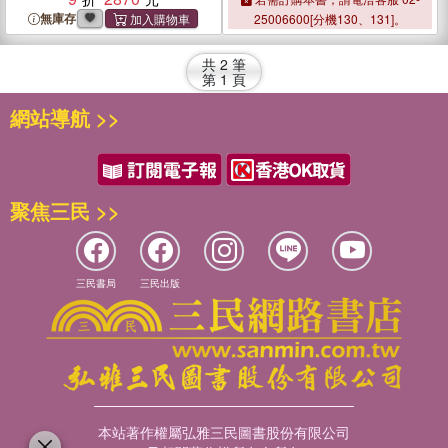
無庫存
25006600[分機130、131]。
共
2
筆
第
1
頁
網站導航 >>
聚焦三民 >>
三民書局
三民出版
本站著作權屬弘雅三民圖書股份有限公司