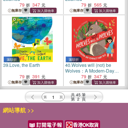
79
347
79
565
無庫存
無庫存
滿額折
滿額折
39.
Love, the Earth
40.
Wolves will (not) be
Wolves：A Modern-Day
79
391
Feminist Fairy Tale
79
347
無庫存
無庫存
共
45
筆
第
2
頁
網站導航 >>