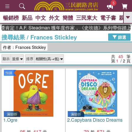
5
暢銷榜
新品
中文
外文
簡體
三民東大
電子書
親子
GO
.F. Steadman 獲年度作家，《史坎德》系列帶你踏上熱血奇
搜尋結果
/
Frances Stickley
、
熱搜：
東野圭吾
高希均教授回憶錄
篩選
、
、
、
The Odyssey
父親節
如果歷
作者：Frances Stickley
、
、
史是一群喵
暑期推薦
國際布克
、
、
獎 臺灣漫遊錄
方念華
台灣的李
共
45
筆
顯示
排序
、
、
登輝時代
數學女孩：黎曼猜想
第
1
/ 2
頁
偉大的迷走神經
預購
滿額折
滿額折
1.
Ogre
2.
Capybara Disco Dreams
95
417
79
571