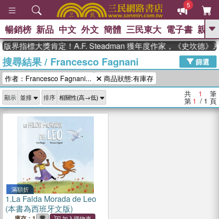
5
暢銷榜
新品
中文
外文
簡體
三民東大
電子書
親子
GO
版界指標大獎肯定！A.F. Steadman 獲年度作家，《史坎德
搜尋結果
/
Francesco Fagnani
、
熱搜：
東野圭吾
高希均教授回憶錄
篩選
、
、
、
The Odyssey
父親節
如果歷
作者：Francesco Fagnani...
商品狀態:有庫存
、
、
史是一群喵
暑期推薦
國際布克
、
、
獎 臺灣漫遊錄
方念華
台灣的李
共
1
筆
顯示
排序
、
、
登輝時代
數學女孩：黎曼猜想
第
1
/ 1
頁
偉大的迷走神經
滿額折
1.
La Falda Morada de Leo
(本書為西班牙文版)
庫存：1