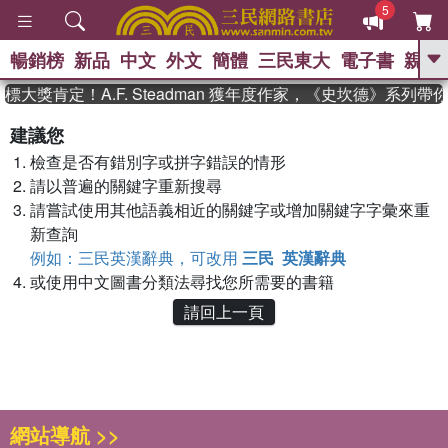
5
暢銷榜
新品
中文
外文
簡體
三民東大
電子書
親子
GO
大獎肯定！A.F. Steadman 獲年度作家，《史坎德》系列
、
熱搜：
東野圭吾
高希均教授回憶錄
建議您
、
、
、
The Odyssey
父親節
如果歷
檢查是否有錯別字或拼字錯誤的情形
、
、
史是一群喵
暑期推薦
國際布克
、
、
請以普遍的關鍵字重新搜尋
獎 臺灣漫遊錄
方念華
台灣的李
、
、
登輝時代
數學女孩：黎曼猜想
請嘗試使用其他語義相近的關鍵字或增加關鍵字字彙來重
偉大的迷走神經
新查詢
例如：三民英漢辭典，可改用
三民 英漢辭典
或使用中文圖書分類法尋找您所需要的書籍
請回上一頁
網站導航 >>