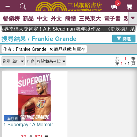
5
暢銷榜
新品
中文
外文
簡體
三民東大
電子書
親子
GO
界指標大獎肯定！A.F. Steadman 獲年度作家，《史坎德》
搜尋結果
/
Frankie Grande
、
熱搜：
東野圭吾
高希均教授回憶錄
篩選
、
、
、
The Odyssey
父親節
如果歷
作者：Frankie Grande
商品狀態:無庫存
、
、
史是一群喵
暑期推薦
國際布克
、
、
獎 臺灣漫遊錄
方念華
台灣的李
共
1
筆
顯示
排序
、
、
登輝時代
數學女孩：黎曼猜想
第
1
/ 1
頁
偉大的迷走神經
滿額折
1.
Supergay!: A Memoir
79
871