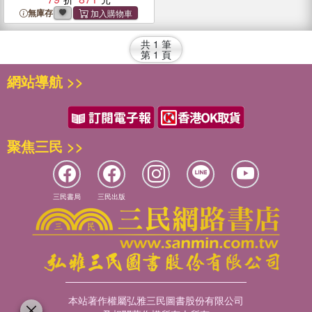
無庫存
共
1
筆
第
1
頁
網站導航 >>
聚焦三民 >>
三民書局
三民出版
本站著作權屬弘雅三民圖書股份有限公司