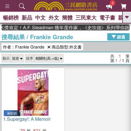
5
暢銷榜
新品
中文
外文
簡體
三民東大
電子書
親子
GO
獎肯定！A.F. Steadman 獲年度作家，《史坎德》系列帶你
搜尋結果
/
Frankie Grande
、
熱搜：
東野圭吾
高希均教授回憶錄
篩選
、
、
、
The Odyssey
父親節
如果歷
作者：Frankie Grande
商品類型:外文書
、
、
史是一群喵
暑期推薦
國際布克
、
、
獎 臺灣漫遊錄
方念華
台灣的李
共
1
筆
顯示
排序
、
、
登輝時代
數學女孩：黎曼猜想
第
1
/ 1
頁
偉大的迷走神經
滿額折
1.
Supergay!: A Memoir
79
871