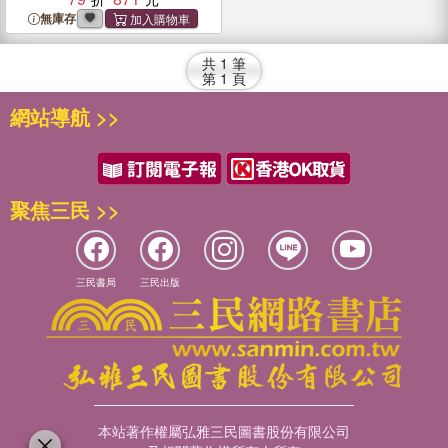
無庫存
共
1
筆
第
1
頁
網站導航 >>
聚焦三民 >>
三民書局
三民出版
本站著作權屬弘雅三民圖書股份有限公司