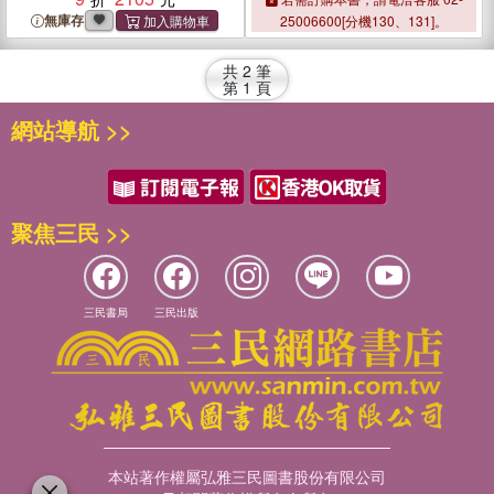
and Remedies
and Remedies
無庫存
25006600[分機130、131]。
共
2
筆
第
1
頁
網站導航 >>
聚焦三民 >>
三民書局
三民出版
本站著作權屬弘雅三民圖書股份有限公司