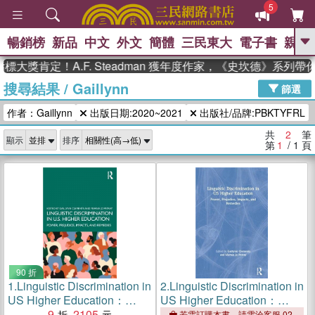
5
暢銷榜
新品
中文
外文
簡體
三民東大
電子書
親子
GO
大獎肯定！A.F. Steadman 獲年度作家，《史坎德》系列
搜尋結果
/
Gaillynn
、
熱搜：
東野圭吾
高希均教授回憶錄
篩選
、
、
、
The Odyssey
父親節
如果歷
作者：Gaillynn
出版日期:2020~2021
出版社/品牌:PBKTYFRL
、
、
史是一群喵
暑期推薦
國際布克
、
、
獎 臺灣漫遊錄
方念華
台灣的李
共
2
筆
顯示
排序
、
、
登輝時代
數學女孩：黎曼猜想
第
1
/ 1
頁
偉大的迷走神經
90 折
1.
Linguistic Discrimination in
2.
Linguistic Discrimination in
US Higher Education：
US Higher Education：
Power, Prejudice, Impacts,
9
2105
Power, Prejudice, Impacts,
若需訂購本書，請電洽客服 02-