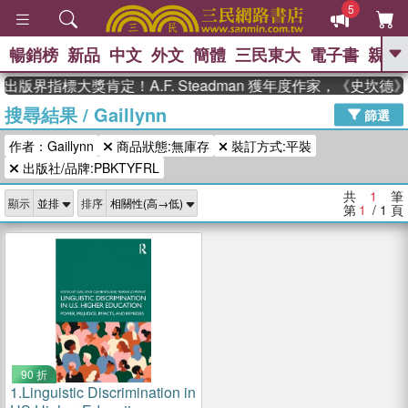
5
暢銷榜
新品
中文
外文
簡體
三民東大
電子書
親子
GO
出版界指標大獎肯定！A.F. Steadman 獲年度作家，《史坎
搜尋結果
/
Gaillynn
、
熱搜：
東野圭吾
高希均教授回憶錄
篩選
、
、
、
The Odyssey
父親節
花開錦
作者：Gaillynn
商品狀態:無庫存
裝訂方式:平裝
、
、
、
繡
暑期推薦
方念華
台灣的
、
出版社/品牌:PBKTYFRL
李登輝時代
數學女孩：黎曼猜想
、
、
偉大的迷走神經
如果歷史是一
共
1
筆
、
顯示
排序
群喵
臺灣漫遊錄
第
1
/ 1
頁
90 折
1.
Linguistic Discrimination in