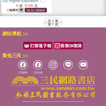
US Higher Education：
Power, Prejudice, Impacts,
9
2105
and Remedies
無庫存
共
1
筆
第
1
頁
網站導航 >>
聚焦三民 >>
三民書局
三民出版